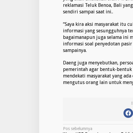
l
reklamasi Teluk Benoa, Bali yang
a
sendiri sampai saat ini..
k
a
“Saya kira aksi masyarakat itu 
n
informasi yang sesungguhnya ter
P
e
bagaimanapun juga selama ini m
n
informasi soal penyedotan pasir l
y
sampainya.
e
d
Daeng juga menyebutkan, persoal
o
t
pemerintah agar bentuk-bentuk s
a
mendekati masyarakat yang ada d
n
mengutus orang lain untuk men
P
a
s
i
r
L
a
u
t
N
Pos sebelumnya
D