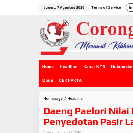
L
Jumat, 7 Agustus 2026
Terms of Service
In
e
w
a
t
i
k
e
k
o
n
t
Home
Headline
Kabar NTB
Hukum dan
e
n
Opini
CEK FAKTA
Homepage
/
Headline
D
a
Daeng Paelori Nilai 
e
n
Penyedotan Pasir L
g
P
a
Cr-Aiq
Januari 27, 2016