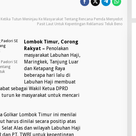
 Ketika Tutun Meninjau Ke Masyarakat Tentang Rencana Pemda Menyedot
Pasit Laut Untuk Kepentingan Reklamasi Teluk Beno
Lombok Timur, Corong
Rakyat –
Penolakan
masyarakat Labuhan Haji,
Maringkek, Tanjung Luar
Paelori SE
entang
dan Ketapang Raya
tuk
beberapa hari lalu di
Labuhan Haji membuat
njabat sebagai Wakil Ketua DPRD
 turun ke masyarakat untuk mencari
ua Golkar Lombok Timur ini menilai
 harus dinilai secara positip atas
 Selat Alas dan wilayah Labuhan Haji
R dan PT. TWBI untuk kepentingan