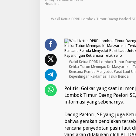
e
Headline
l
o
Wakil Ketua DPRD Lombok Timur Daeng Paelori SE
r
i
N
i
l
a
i
P
Wakil Ketua DPRD Lombok Timur Daeng 
o
Ketika Turun Meninjau Ke Masyarakat T
s
Rencana Pemda Menyedot Pasit Laut Un
i
Kepentingan Reklamasi Teluk Benoa
t
i
Politisi Golkar yang saat ini me
f
Lombok Timur Daeng Paelori SE,
A
informasi yang sebenarnya.
k
s
i
Daeng Paelori, SE yang juga Ket
P
bahwa gerakan penolakan tersebut
e
rencana penyedotan pasir laut di
n
yang akan dilakukan oleh PT. DA
o