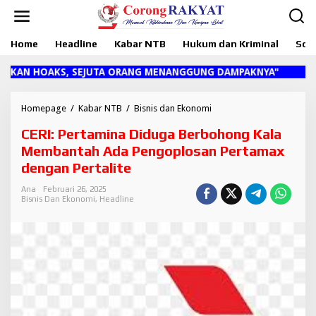
L
e
w
Home
Headline
Kabar NTB
Hukum dan Kriminal
Sosi
a
t
i
AN HOAKS, SEJUTA ORANG MENANGGUNG DAMPAKNYA"
k
e
k
Homepage
/
Kabar NTB
/
Bisnis dan Ekonomi
C
o
E
CERI: Pertamina Diduga Berbohong Kala
n
R
t
I
Membantah Ada Pengoplosan Pertamax
e
:
dengan Pertalite
n
P
e
Ana
Februari 26, 2025
r
Bisnis Dan Ekonomi
,
Headline
t
a
m
i
n
a
D
i
d