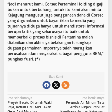
“Jadi menurut kami, Corsec Pertamina Holding digaji
g
a
bukan untuk berbohong, untuk itu kami akan minta
n
Kejagung mengusut juga penggunaan dana di Corsec
P
yang digunakan untuk bayar iklan ke media yang
e
tujuannya diduga hanya untuk mendistorsi informasi
r
t
berupa kritik yang seharusnya itu baik untuk
a
memperbaiki proses bisnis di Pertamina malah
l
diabaikan dan akhirnya belakangan terungkap
i
dugaan permainan importnya telah merugikan
t
perusahaan dan masyarakat sebagai pengguna BBM,”
e
pungkas Yusri. (*)
Ikuti Kami
N
Pos sebelumnya
Pos berikutnya
Proyek Becek, Dirumah Wakil
Perumda Air Minum Tirta
a
Raja, Ketum HMI MPO Akan
Ardhia Rinjani Perkuat
Gelar Aksi Maraton
Kemitraan dengan Kejaksaan