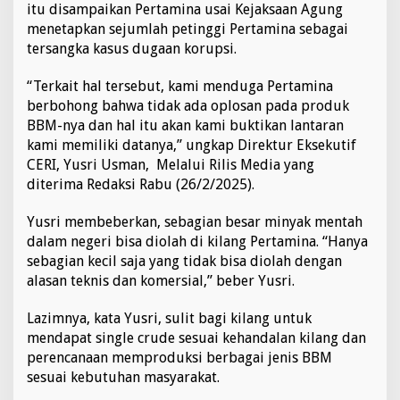
itu disampaikan Pertamina usai Kejaksaan Agung
A
menetapkan sejumlah petinggi Pertamina sebagai
d
a
tersangka kasus dugaan korupsi.
P
e
“Terkait hal tersebut, kami menduga Pertamina
n
berbohong bahwa tidak ada oplosan pada produk
g
BBM-nya dan hal itu akan kami buktikan lantaran
o
p
kami memiliki datanya,” ungkap Direktur Eksekutif
l
CERI, Yusri Usman, Melalui Rilis Media yang
o
diterima Redaksi Rabu (26/2/2025).
s
a
Yusri membeberkan, sebagian besar minyak mentah
n
P
dalam negeri bisa diolah di kilang Pertamina. “Hanya
e
sebagian kecil saja yang tidak bisa diolah dengan
r
alasan teknis dan komersial,” beber Yusri.
t
a
Lazimnya, kata Yusri, sulit bagi kilang untuk
m
a
mendapat single crude sesuai kehandalan kilang dan
x
perencanaan memproduksi berbagai jenis BBM
d
sesuai kebutuhan masyarakat.
e
n