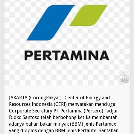
u
g
a
B
e
r
b
o
h
o
n
g
K
a
l
a
M
e
JAKARTA (CorongRakyat)- Center of Energy and
m
Resources Indonesia (CERI) menyatakan menduga
b
Corporate Secretary PT Pertamina (Persero) Fadjar
a
n
Djoko Santoso telah berbohong ketika membantah
t
adanya bahan bakar minyak (BBM) jenis Pertamax
a
yang dioplos dengan BBM jenis Pertalite. Bantahan
h