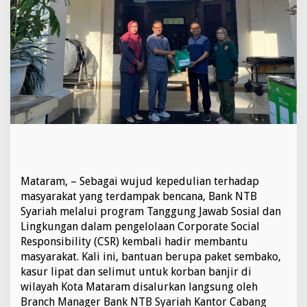
u
r
k
a
n
B
a
n
t
u
a
n
C
S
Mataram, – Sebagai wujud kepedulian terhadap
R
P
masyarakat yang terdampak bencana, Bank NTB
a
Syariah melalui program Tanggung Jawab Sosial dan
k
Lingkungan dalam pengelolaan Corporate Social
e
Responsibility (CSR) kembali hadir membantu
t
S
masyarakat. Kali ini, bantuan berupa paket sembako,
e
kasur lipat dan selimut untuk korban banjir di
m
wilayah Kota Mataram disalurkan langsung oleh
b
Branch Manager Bank NTB Syariah Kantor Cabang
a