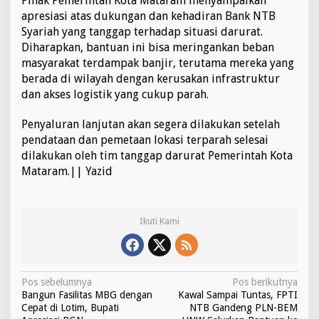
Pihak Pemerintah Kota Mataram menyampaikan
M
apresiasi atas dukungan dan kehadiran Bank NTB
a
Syariah yang tanggap terhadap situasi darurat.
t
Diharapkan, bantuan ini bisa meringankan beban
a
masyarakat terdampak banjir, terutama mereka yang
r
a
berada di wilayah dengan kerusakan infrastruktur
m
dan akses logistik yang cukup parah.
Penyaluran lanjutan akan segera dilakukan setelah
pendataan dan pemetaan lokasi terparah selesai
dilakukan oleh tim tanggap darurat Pemerintah Kota
Mataram.|| Yazid
Ikuti Kami
N
Pos sebelumnya
Pos berikutnya
Bangun Fasilitas MBG dengan
Kawal Sampai Tuntas, FPTI
a
Cepat di Lotim, Bupati
NTB Gandeng PLN-BEM