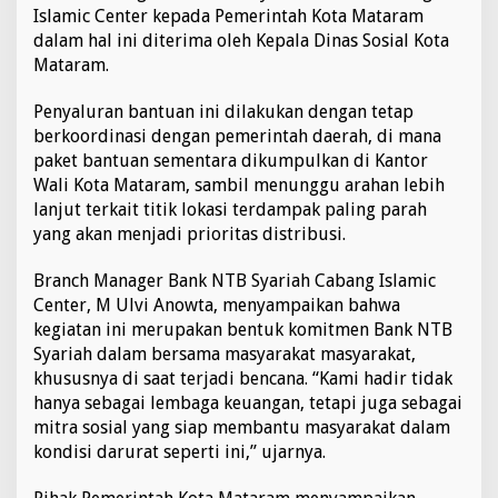
Islamic Center kepada Pemerintah Kota Mataram
k
o
dalam hal ini diterima oleh Kepala Dinas Sosial Kota
u
Mataram.
n
t
Penyaluran bantuan ini dilakukan dengan tetap
u
berkoordinasi dengan pemerintah daerah, di mana
k
K
paket bantuan sementara dikumpulkan di Kantor
o
Wali Kota Mataram, sambil menunggu arahan lebih
r
lanjut terkait titik lokasi terdampak paling parah
b
yang akan menjadi prioritas distribusi.
a
n
B
Branch Manager Bank NTB Syariah Cabang Islamic
a
Center, M Ulvi Anowta, menyampaikan bahwa
n
kegiatan ini merupakan bentuk komitmen Bank NTB
j
Syariah dalam bersama masyarakat masyarakat,
i
r
khususnya di saat terjadi bencana. “Kami hadir tidak
d
hanya sebagai lembaga keuangan, tetapi juga sebagai
i
mitra sosial yang siap membantu masyarakat dalam
K
kondisi darurat seperti ini,” ujarnya.
o
t
a