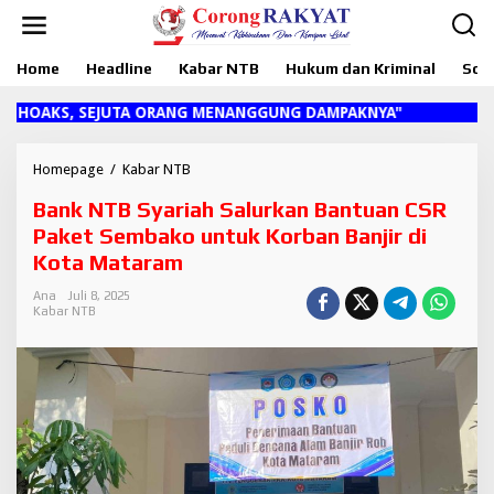
L
e
w
Home
Headline
Kabar NTB
Hukum dan Kriminal
Sosi
a
t
i
OAKS, SEJUTA ORANG MENANGGUNG DAMPAKNYA"
k
e
k
Homepage
/
Kabar NTB
B
o
a
Bank NTB Syariah Salurkan Bantuan CSR
n
n
t
k
Paket Sembako untuk Korban Banjir di
e
N
Kota Mataram
n
T
B
Ana
Juli 8, 2025
S
Kabar NTB
y
a
r
i
a
h
S
a
l