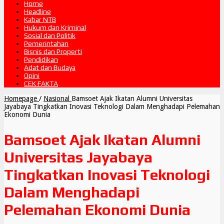
Home
Headline
Kabar NTB
Hukum dan Kriminal
Sosial dan Politik
Pemerintahan
Bisnis dan Properti
Pendidikan
Adat dan Budaya
Opini
CEK FAKTA
Homepage
/
Nasional
Bamsoet Ajak Ikatan Alumni Universitas
Jayabaya Tingkatkan Inovasi Teknologi Dalam Menghadapi Pelemahan
Ekonomi Dunia
Bamsoet Ajak Ikatan Alumni
Universitas Jayabaya
Tingkatkan Inovasi Teknologi
Dalam Menghadapi
Pelemahan Ekonomi Dunia