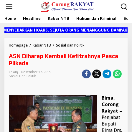
L
e
w
Home
Headline
Kabar NTB
Hukum dan Kriminal
Sosi
a
t
i
ENYEBARKAN HOAKS, SEJUTA ORANG MENANGGUNG DAMPAKNYA"
k
e
k
Homepage
/
Kabar NTB
/
Sosial dan Politik
A
o
S
ASN Diharap Kembali Kefitrahnya Pasca
n
N
t
D
Pilkada
e
i
n
h
Cr-Aiq
Desember 17, 2015
Sosial Dan Politik
a
r
a
p
Bima,
K
e
Corong
m
Rakyat –
b
Penjabat
a
Bupati
l
Bima Drs.
i