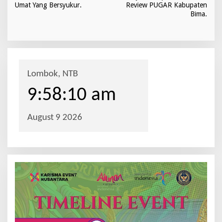
a
Umat Yang Bersyukur.
Review PUGAR Kabupaten
v
Bima.
i
g
a
s
i
p
o
s