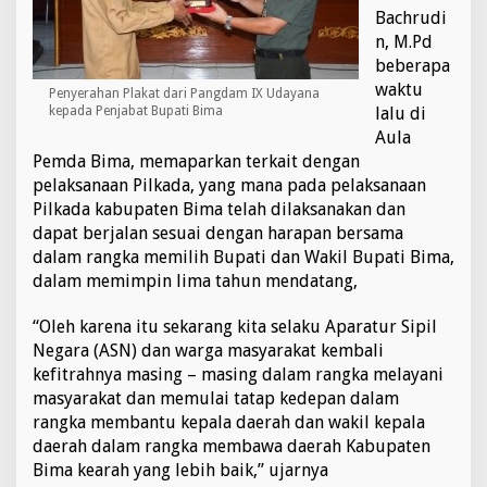
K
Bachrudi
e
n, M.Pd
f
beberapa
i
waktu
t
Penyerahan Plakat dari Pangdam IX Udayana
r
kepada Penjabat Bupati Bima
lalu di
a
Aula
h
Pemda Bima, memaparkan terkait dengan
n
pelaksanaan Pilkada, yang mana pada pelaksanaan
y
Pilkada kabupaten Bima telah dilaksanakan dan
a
P
dapat berjalan sesuai dengan harapan bersama
a
dalam rangka memilih Bupati dan Wakil Bupati Bima,
s
dalam memimpin lima tahun mendatang,
c
a
“Oleh karena itu sekarang kita selaku Aparatur Sipil
P
i
Negara (ASN) dan warga masyarakat kembali
l
kefitrahnya masing – masing dalam rangka melayani
k
masyarakat dan memulai tatap kedepan dalam
a
rangka membantu kepala daerah dan wakil kepala
d
a
daerah dalam rangka membawa daerah Kabupaten
Bima kearah yang lebih baik,” ujarnya