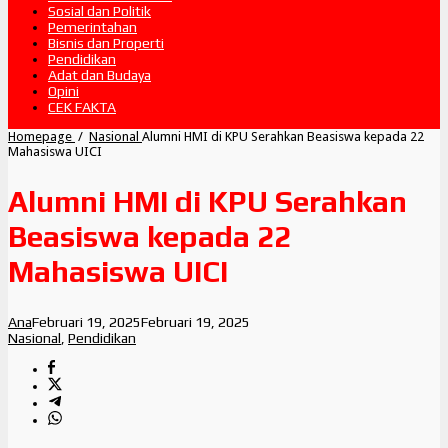
Sosial dan Politik
Pemerintahan
Bisnis dan Properti
Pendidikan
Adat dan Budaya
Opini
CEK FAKTA
Homepage
/
Nasional
Alumni HMI di KPU Serahkan Beasiswa kepada 22
Mahasiswa UICI
Alumni HMI di KPU Serahkan
Beasiswa kepada 22
Mahasiswa UICI
Ana
Februari 19, 2025
Februari 19, 2025
Nasional
,
Pendidikan