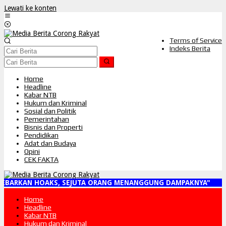
Lewati ke konten
Terms of Service
Indeks Berita
Home
Headline
Kabar NTB
Hukum dan Kriminal
Sosial dan Politik
Pemerintahan
Bisnis dan Properti
Pendidikan
Adat dan Budaya
Opini
CEK FAKTA
EBARKAN HOAKS, SEJUTA ORANG MENANGGUNG DAMPAKNYA"
Home
Headline
Kabar NTB
Hukum dan Kriminal