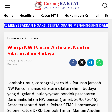
L
e
w
Home
Headline
Kabar NTB
Hukum dan Kriminal
Sosi
a
t
i
I MENYEBARKAN HOAKS, SEJUTA ORANG MENANGGUNG DAMPAKNYA
k
e
k
Homepage
/
Budaya
W
o
a
Warga NW Pancor Antusias Nonton
n
r
t
g
Silaturrahmi Budaya
e
a
n
N
Cr-Aiq
Juni 27, 2015
Budaya
W
P
a
n
Lombok timur, corongrakyat.co.id – Ratusan jamaah
c
o
NW Pancor memadati acara silaturrahmi budaya
r
yang di gelar di aula yayasan pondok pesanteren
A
Darunnahdlatain NW pancor (Jumat, 26/06/ 2015).
n
Acara tersebut dihadiri Rektor STKIP Hamzanwadi
t
Selong, Ketua DPRD Lombok Timur, Mantan Ajudan
u