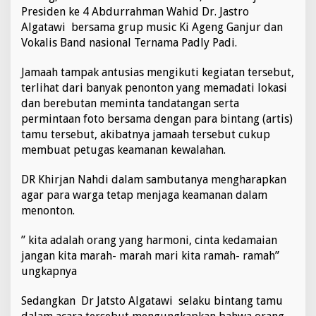
s
Presiden ke 4 Abdurrahman Wahid Dr. Jastro
i
Algatawi bersama grup music Ki Ageng Ganjur dan
a
Vokalis Band nasional Ternama Padly Padi.
s
N
Jamaah tampak antusias mengikuti kegiatan tersebut,
o
n
terlihat dari banyak penonton yang memadati lokasi
t
dan berebutan meminta tandatangan serta
o
permintaan foto bersama dengan para bintang (artis)
n
tamu tersebut, akibatnya jamaah tersebut cukup
S
i
membuat petugas keamanan kewalahan.
l
a
DR Khirjan Nahdi dalam sambutanya mengharapkan
t
agar para warga tetap menjaga keamanan dalam
u
menonton.
r
r
a
” kita adalah orang yang harmoni, cinta kedamaian
h
jangan kita marah- marah mari kita ramah- ramah”
m
ungkapnya
i
B
Sedangkan Dr Jatsto Algatawi selaku bintang tamu
u
d