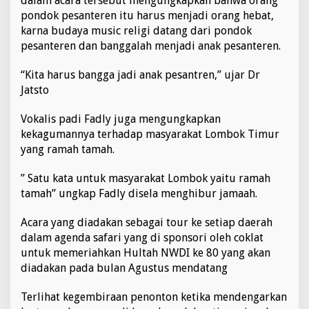
dalam acara tersebut mengungkapkan bahwa orang
a
pondok pesanteren itu harus menjadi orang hebat,
y
karna budaya music religi datang dari pondok
a
pesanteren dan banggalah menjadi anak pesanteren.
“Kita harus bangga jadi anak pesantren,” ujar Dr
Jatsto
Vokalis padi Fadly juga mengungkapkan
kekagumannya terhadap masyarakat Lombok Timur
yang ramah tamah.
” Satu kata untuk masyarakat Lombok yaitu ramah
tamah” ungkap Fadly disela menghibur jamaah.
Acara yang diadakan sebagai tour ke setiap daerah
dalam agenda safari yang di sponsori oleh coklat
untuk memeriahkan Hultah NWDI ke 80 yang akan
diadakan pada bulan Agustus mendatang
Terlihat kegembiraan penonton ketika mendengarkan