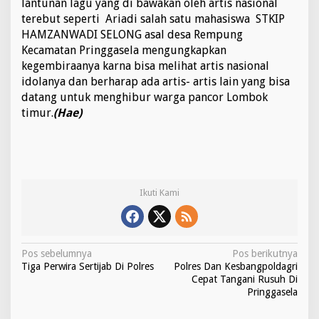
lantunan lagu yang di bawakan oleh artis nasional
terebut seperti Ariadi salah satu mahasiswa STKIP
HAMZANWADI SELONG asal desa Rempung
Kecamatan Pringgasela mengungkapkan
kegembiraanya karna bisa melihat artis nasional
idolanya dan berharap ada artis- artis lain yang bisa
datang untuk menghibur warga pancor Lombok
timur.
(Hae)
Ikuti Kami
N
Pos sebelumnya
Pos berikutnya
Tiga Perwira Sertijab Di Polres
Polres Dan Kesbangpoldagri
a
Cepat Tangani Rusuh Di
v
Pringgasela
i