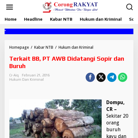
L
e
w
Home
Headline
Kabar NTB
Hukum dan Kriminal
Sosi
a
t
i
k
e
k
Homepage
/
Kabar NTB
/
Hukum dan Kriminal
T
o
e
Terkait BB, PT AWB Didatangi Sopir dan
n
r
t
k
Buruh
e
a
n
i
Cr-Aiq
Februari 21, 2016
Hukum Dan Kriminal
t
B
B
,
Dompu,
P
T
CR –
A
Sekitar 20
W
orang
B
buruh
D
kayu dan
i