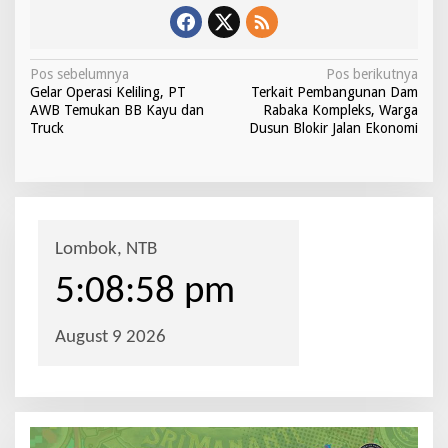
N
Pos sebelumnya
Pos berikutnya
Gelar Operasi Keliling, PT
Terkait Pembangunan Dam
a
AWB Temukan BB Kayu dan
Rabaka Kompleks, Warga
v
Truck
Dusun Blokir Jalan Ekonomi
i
g
a
s
i
p
o
s