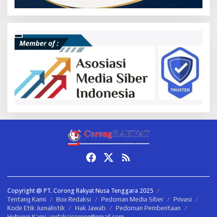
Copyright @ PT. Corong Rakyat Nusa Tenggara 2025
Tentang Kami
Box Redaksi
Pedoman Media Siber
Privasi
Kode Etik Jurnalistik
Hak Jawab
Pedoman Pemberitaan
Hubungi Kami : redaksicorong@gmail.com