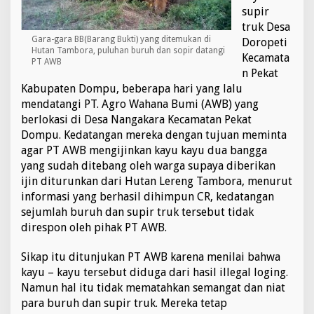
d
supir
a
truk Desa
t
Gara-gara BB(Barang Bukti) yang ditemukan di
Doropeti
a
Hutan Tambora, puluhan buruh dan sopir datangi
Kecamata
n
PT AWB
g
n Pekat
i
Kabupaten Dompu, beberapa hari yang lalu
S
mendatangi PT. Agro Wahana Bumi (AWB) yang
o
berlokasi di Desa Nangakara Kecamatan Pekat
p
Dompu. Kedatangan mereka dengan tujuan meminta
i
r
agar PT AWB mengijinkan kayu kayu dua bangga
d
yang sudah ditebang oleh warga supaya diberikan
a
ijin diturunkan dari Hutan Lereng Tambora, menurut
n
informasi yang berhasil dihimpun CR, kedatangan
B
u
sejumlah buruh dan supir truk tersebut tidak
r
direspon oleh pihak PT AWB.
u
h
Sikap itu ditunjukan PT AWB karena menilai bahwa
kayu – kayu tersebut diduga dari hasil illegal loging.
Namun hal itu tidak mematahkan semangat dan niat
para buruh dan supir truk. Mereka tetap