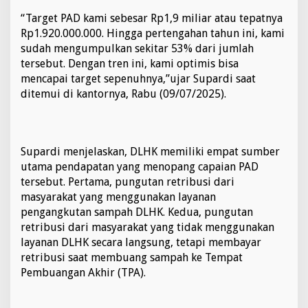
m
“Target PAD kami sebesar Rp1,9 miliar atau tepatnya
b
Rp1.920.000.000. Hingga pertengahan tahun ini, kami
u
s
sudah mengumpulkan sekitar 53% dari jumlah
1
tersebut. Dengan tren ini, kami optimis bisa
0
mencapai target sepenuhnya,”ujar Supardi saat
0
ditemui di kantornya, Rabu (09/07/2025).
%
d
i
A
k
Supardi menjelaskan, DLHK memiliki empat sumber
h
utama pendapatan yang menopang capaian PAD
i
tersebut. Pertama, pungutan retribusi dari
r
T
masyarakat yang menggunakan layanan
a
pengangkutan sampah DLHK. Kedua, pungutan
h
retribusi dari masyarakat yang tidak menggunakan
u
layanan DLHK secara langsung, tetapi membayar
n
retribusi saat membuang sampah ke Tempat
Pembuangan Akhir (TPA).