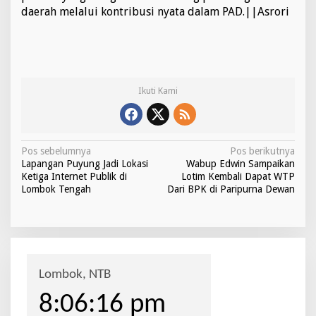
daerah melalui kontribusi nyata dalam PAD.||Asrori
Ikuti Kami
N
Pos sebelumnya
Pos berikutnya
Lapangan Puyung Jadi Lokasi
Wabup Edwin Sampaikan
a
Ketiga Internet Publik di
Lotim Kembali Dapat WTP
v
Lombok Tengah
Dari BPK di Paripurna Dewan
i
g
a
s
i
p