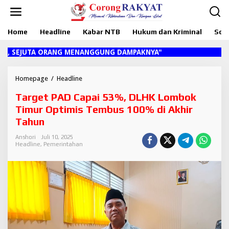
L
e
w
Home
Headline
Kabar NTB
Hukum dan Kriminal
Sosi
a
t
i
SEJUTA ORANG MENANGGUNG DAMPAKNYA"
k
e
k
Homepage
/
Headline
T
o
a
Target PAD Capai 53%, DLHK Lombok
n
r
t
g
Timur Optimis Tembus 100% di Akhir
e
e
Tahun
n
t
P
Anshori
Juli 10, 2025
A
Headline
,
Pemerintahan
D
C
a
p
a
i
5
3
%