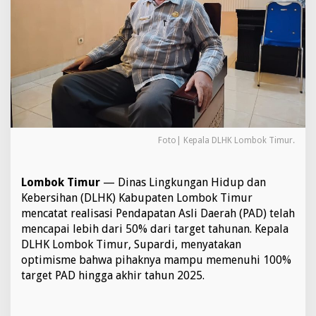
,
D
L
H
K
L
o
m
b
o
k
Foto| Kepala DLHK Lombok Timur.
T
i
m
Lombok Timur
— Dinas Lingkungan Hidup dan
u
Kebersihan (DLHK) Kabupaten Lombok Timur
r
O
mencatat realisasi Pendapatan Asli Daerah (PAD) telah
p
mencapai lebih dari 50% dari target tahunan. Kepala
t
DLHK Lombok Timur, Supardi, menyatakan
i
optimisme bahwa pihaknya mampu memenuhi 100%
m
target PAD hingga akhir tahun 2025.
i
s
T
e