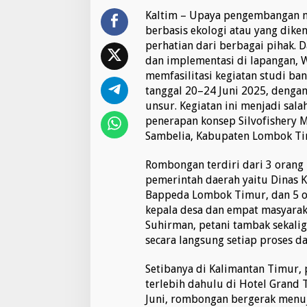
k
e
Kaltim – Upaya pengembangan m
K
berbasis ekologi atau yang dike
a
perhatian dari berbagai pihak
l
dan implementasi di lapangan, W
i
memfasilitasi kegiatan studi ba
m
a
tanggal 20–24 Juni 2025, dengan
n
unsur. Kegiatan ini menjadi sal
t
penerapan konsep Silvofishery 
a
Sambelia, Kabupaten Lombok Ti
n
T
i
Rombongan terdiri dari 3 orang 
m
pemerintah daerah yaitu Dinas K
u
Bappeda Lombok Timur, dan 5 o
r
kepala desa dan empat masyaraka
:
M
Suhirman, petani tambak sekalig
e
secara langsung setiap proses d
n
a
Setibanya di Kalimantan Timur,
k
terlebih dahulu di Hotel Grand T
a
r
Juni, rombongan bergerak menuj