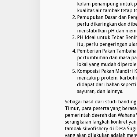
kolam penampung untuk pe
kualitas air tambak tetap t
Pemupukan Dasar dan Peng
perlu dikeringkan dan dib
menstabilkan pH dan memu
PH Ideal untuk Tebar Benih 
itu, perlu pengeringan ula
Pemberian Pakan Tambaha
pertumbuhan dan masa pan
lokal yang mudah diperole
Komposisi Pakan Mandiri K
mencakup protein, karbohi
didapat dari bahan seperti
sayuran, dan lainnya.
Sebagai hasil dari studi banding
Timur, para peserta yang berasa
pemerintah daerah dan Wahana V
serangkaian langkah konkret ya
tambak silvofishery di Desa Sug
yang akan dilakukan adalah men