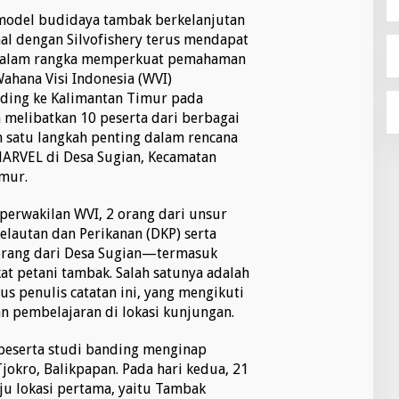
odel budidaya tambak berkelanjutan
nal dengan Silvofishery terus mendapat
. Dalam rangka memperkuat pemahaman
ahana Visi Indonesia (WVI)
nding ke Kalimantan Timur pada
 melibatkan 10 peserta dari berbagai
ah satu langkah penting dalam rencana
MARVEL di Desa Sugian, Kecamatan
mur.
perwakilan WVI, 2 orang dari unsur
elautan dan Perikanan (DKP) serta
rang dari Desa Sugian—termasuk
t petani tambak. Salah satunya adalah
us penulis catatan ini, yang mengikuti
an pembelajaran di lokasi kunjungan.
 peserta studi banding menginap
jokro, Balikpapan. Pada hari kedua, 21
u lokasi pertama, yaitu Tambak