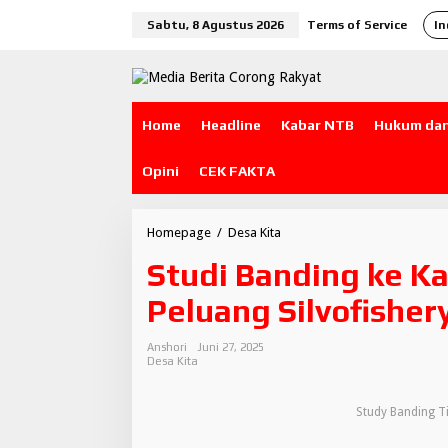
L
Sabtu, 8 Agustus 2026
Terms of Service
In
e
w
a
t
i
k
Home
Headline
Kabar NTB
Hukum dan
e
k
o
Opini
CEK FAKTA
n
t
e
Homepage
/
Desa Kita
S
n
t
Studi Banding ke K
u
d
Peluang Silvofishe
i
B
a
Anshori
Juni 27, 2025
n
Desa Kita
d
i
n
Study Banding T
g