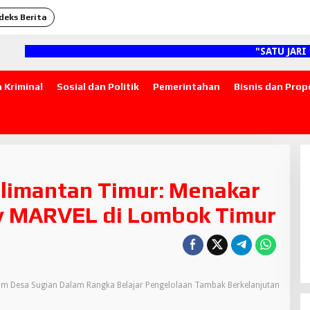
deks Berita
"SATU JARI MEN
 Kriminal
Sosial dan Politik
Pemerintahan
Bisnis dan Prop
alimantan Timur: Menakar
ry MARVEL di Lombok Timur
im Desa Sugian Dalam Rangka Belajar Pengelolaan Tambak Berkelanjutan