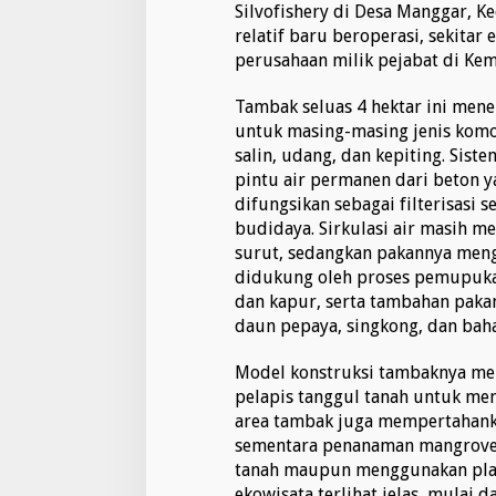
P
Silvofishery di Desa Manggar, K
e
relatif baru beroperasi, sekitar
l
perusahaan milik pejabat di Kem
u
a
n
Tambak seluas 4 hektar ini mene
g
untuk masing-masing jenis komod
S
salin, udang, dan kepiting. Sis
i
pintu air permanen dari beton 
l
difungsikan sebagai filterisasi 
v
o
budidaya. Sirkulasi air masih m
f
surut, sedangkan pakannya men
i
didukung oleh proses pemupuk
s
dan kapur, serta tambahan paka
h
e
daun pepaya, singkong, dan baha
r
y
Model konstruksi tambaknya me
M
pelapis tanggul tanah untuk men
A
area tambak juga mempertahank
R
V
sementara penanaman mangrove 
E
tanah maupun menggunakan plan
L
ekowisata terlihat jelas, mulai da