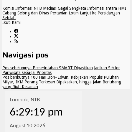
Komisi Informasi NTB
Mediasi Gagal
Sengketa Informasi antara HMI
Cabang Selong dan Dinas Pertanian Lotim Lanjut ke Persidangan
Setelah
Ikuti Kami
Navigasi pos
Pos sebelumnya
Pemerintahan SMART Dipastikan Jadikan Sektor
Pariwisata sebagai Prioritas
Pos berikutnya
100 Hari Iron–Edwin; Kebijakan Populis Puluhan
Milyar, IKM Porang Terkesan Dipaksakan, hingga Jalan Berlubang
yang Riuh Kecaman