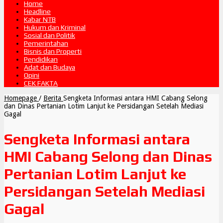
Home
Headline
Kabar NTB
Hukum dan Kriminal
Sosial dan Politik
Pemerintahan
Bisnis dan Properti
Pendidikan
Adat dan Budaya
Opini
CEK FAKTA
Homepage
/
Berita
Sengketa Informasi antara HMI Cabang Selong
dan Dinas Pertanian Lotim Lanjut ke Persidangan Setelah Mediasi
Gagal
Sengketa Informasi antara
HMI Cabang Selong dan Dinas
Pertanian Lotim Lanjut ke
Persidangan Setelah Mediasi
Gagal