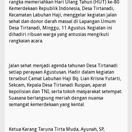
rangka memeriahkan Hari Ulang Tahun (HUT) ke-80
T
Kemerdekaan Republik Indonesia, Desa Tirtanadi,
i
r
Kecamatan Labuhan Haji, menggelar kegiatan jalan
t
sehat dan donor darah massal di Lapangan Umum
a
Desa Tirtanadi, Minggu, 11 Agustus. Kegiatan ini
n
dihadiri ribuan warga yang antusias mengikuti
a
rangkaian acara.
d
i
G
e
l
Jalan sehat menjadi agenda tahunan Desa Tirtanadi
a
setiap perayaan Agustusan. Hadir dalam kegiatan
r
J
tersebut Camat Labuhan Haji Bq. Lian Krisna Yutarti,
a
Sekcam, Kepala Desa Tirtanadi Ruspan, aparat
l
kepolisian dan TNI, serta tokoh masyarakat setempat.
a
Suasana berlangsung meriah dengan nuansa
n
semangat kemerdekaan yang kental.
S
e
h
a
t
Ketua Karang Taruna Tirta Muda, Ayunah, SP,
d