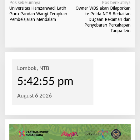
N
Pos sebelumnya
Pos berikutnya
o
Universitas Hamzanwadi Latih
Owner WBS akan Dilaporkan
a
n
Guru Pandan Wangi Terapkan
ke Polda NTB Berkaitan
g
v
Pembelajaran Mendalam
Dugaan Rekaman dan
D
Penyebaran Percakapan
i
a
Tanpa Izin
r
g
a
h
a
s
i
p
o
s