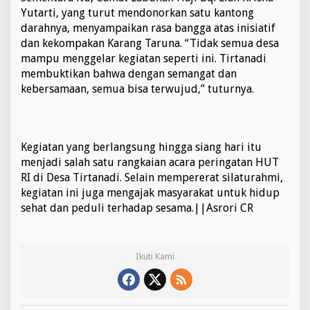
a
Yutarti, yang turut mendonorkan satu kantong
j
darahnya, menyampaikan rasa bangga atas inisiatif
i
dan kekompakan Karang Taruna. “Tidak semua desa
I
mampu menggelar kegiatan seperti ini. Tirtanadi
k
membuktikan bahwa dengan semangat dan
u
t
kebersamaan, semua bisa terwujud,” tuturnya.
S
u
m
b
Kegiatan yang berlangsung hingga siang hari itu
a
n
menjadi salah satu rangkaian acara peringatan HUT
g
RI di Desa Tirtanadi. Selain mempererat silaturahmi,
k
kegiatan ini juga mengajak masyarakat untuk hidup
a
sehat dan peduli terhadap sesama.||Asrori CR
n
S
a
t
Ikuti Kami
u
K
a
n
t