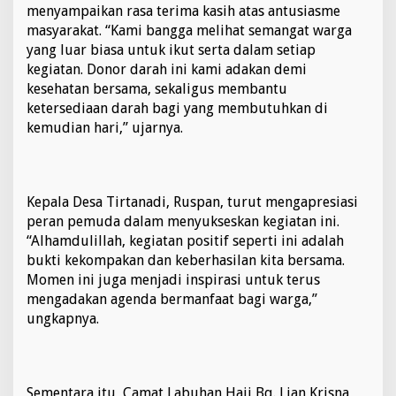
menyampaikan rasa terima kasih atas antusiasme
a
n
masyarakat. “Kami bangga melihat semangat warga
D
yang luar biasa untuk ikut serta dalam setiap
o
kegiatan. Donor darah ini kami adakan demi
n
kesehatan bersama, sekaligus membantu
o
ketersediaan darah bagi yang membutuhkan di
r
D
kemudian hari,” ujarnya.
a
r
a
h
Kepala Desa Tirtanadi, Ruspan, turut mengapresiasi
C
a
peran pemuda dalam menyukseskan kegiatan ini.
m
“Alhamdulillah, kegiatan positif seperti ini adalah
a
bukti kekompakan dan keberhasilan kita bersama.
t
Momen ini juga menjadi inspirasi untuk terus
L
mengadakan agenda bermanfaat bagi warga,”
a
b
ungkapnya.
u
h
a
n
Sementara itu, Camat Labuhan Haji Bq. Lian Krisna
H