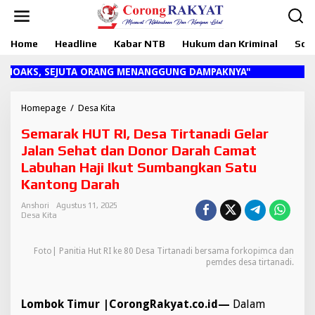
L
e
w
Home
Headline
Kabar NTB
Hukum dan Kriminal
Sosi
a
t
i
OAKS, SEJUTA ORANG MENANGGUNG DAMPAKNYA"
k
e
k
Homepage
/
Desa Kita
S
o
e
Semarak HUT RI, Desa Tirtanadi Gelar
n
m
t
a
Jalan Sehat dan Donor Darah Camat
e
r
Labuhan Haji Ikut Sumbangkan Satu
n
a
Kantong Darah
k
H
Anshori
Agustus 11, 2025
U
Desa Kita
T
R
I
Foto| Panitia Hut RI ke 80 Desa Tirtanadi bersama forkopimca dan
,
pemdes desa tirtanadi.
D
e
s
Lombok Timur |CorongRakyat.co.id—
Dalam
a