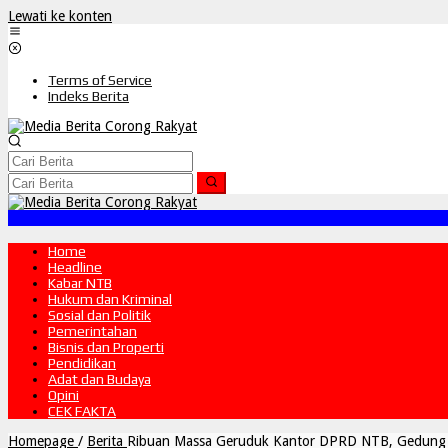
Lewati ke konten
Terms of Service
Indeks Berita
Home
Headline
Kabar NTB
Hukum dan Kriminal
Sosial dan Politik
Pemerintahan
Bisnis dan Properti
Pendidikan
Adat dan Budaya
Opini
CEK FAKTA
Homepage
/
Berita
Ribuan Massa Geruduk Kantor DPRD NTB, Gedung 