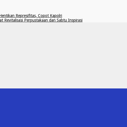
ntikan Represifitas, Copot Kapolri
Revitalisasi Perpustakaan dan Sabtu Inspirasi