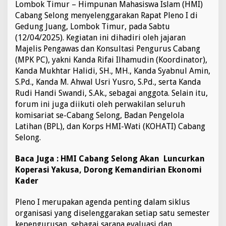
Lombok Timur – Himpunan Mahasiswa Islam (HMI)
a
Cabang Selong menyelenggarakan Rapat Pleno I di
n
g
Gedung Juang, Lombok Timur, pada Sabtu
S
(12/04/2025). Kegiatan ini dihadiri oleh jajaran
e
Majelis Pengawas dan Konsultasi Pengurus Cabang
l
(MPK PC), yakni Kanda Rifai Ilhamudin (Koordinator),
o
n
Kanda Mukhtar Halidi, SH., MH., Kanda Syabnul Amin,
g
S.Pd., Kanda M. Ahwal Usri Yusro, S.Pd., serta Kanda
:
Rudi Handi Swandi, S.Ak., sebagai anggota. Selain itu,
T
forum ini juga diikuti oleh perwakilan seluruh
i
komisariat se-Cabang Selong, Badan Pengelola
n
g
Latihan (BPL), dan Korps HMI-Wati (KOHATI) Cabang
k
Selong.
a
t
Baca Juga :
HMI Cabang Selong Akan Luncurkan
k
Koperasi Yakusa, Dorong Kemandirian Ekonomi
a
n
Kader
P
r
Pleno I merupakan agenda penting dalam siklus
o
organisasi yang diselenggarakan setiap satu semester
d
kepengurusan, sebagai sarana evaluasi dan
u