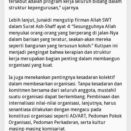
tersebut adalah program kerja seluruh bidang dalam
r
struktur kepengurusan,” ujarnya.
a
t
Lebih lanjut, Junaidi mengutip firman Allah SWT
i
f
dalam Surat Ash-Shaff ayat 4: “Sesungguhnya Allah
P
menyukai orang-orang yang berperang di jalan-Nya
e
dalam barisan yang teratur, seakan-akan mereka
n
seperti bangunan yang tersusun kokoh.” Kutipan ini
g
menjadi pengingat bahwa kerapian dan struktur
u
r
kerja merupakan bagian penting dalam membangun
u
organisasi yang kuat.
s
Ia juga menekankan pentingnya kesadaran kolektif
dalam membesarkan organisasi. Tanpa kesadaran dan
komitmen bersama dari seluruh anggota, mustahil
suatu organisasi dapat berkembang. Pembinaan dan
internalisasi nilai-nilai organisasi, lanjutnya, harus
senantiasa dilakukan dengan mengacu pada
konstitusi organisasi seperti AD/ART, Pedoman Pokok
Organisasi, Pedoman Perkaderan, serta kultur
masing-masing komisariat.