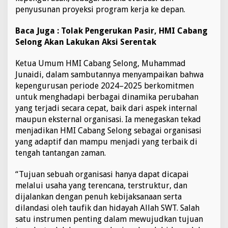
k
penyusunan proyeksi program kerja ke depan.
t
i
Baca Juga :
Tolak Pengerukan Pasir, HMI Cabang
v
Selong Akan Lakukan Aksi Serentak
i
t
a
Ketua Umum HMI Cabang Selong, Muhammad
s
Junaidi, dalam sambutannya menyampaikan bahwa
d
kepengurusan periode 2024–2025 berkomitmen
a
untuk menghadapi berbagai dinamika perubahan
n
yang terjadi secara cepat, baik dari aspek internal
S
e
maupun eksternal organisasi. Ia menegaskan tekad
m
menjadikan HMI Cabang Selong sebagai organisasi
a
yang adaptif dan mampu menjadi yang terbaik di
n
tengah tantangan zaman.
g
a
t
“Tujuan sebuah organisasi hanya dapat dicapai
K
melalui usaha yang terencana, terstruktur, dan
o
dijalankan dengan penuh kebijaksanaan serta
l
dilandasi oleh taufik dan hidayah Allah SWT. Salah
a
b
satu instrumen penting dalam mewujudkan tujuan
o