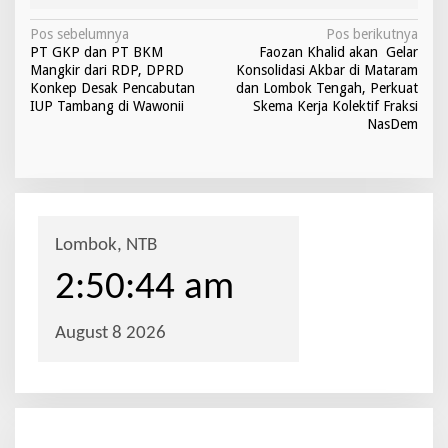
N
Pos sebelumnya
Pos berikutnya
PT GKP dan PT BKM
Faozan Khalid akan Gelar
a
Mangkir dari RDP, DPRD
Konsolidasi Akbar di Mataram
v
Konkep Desak Pencabutan
dan Lombok Tengah, Perkuat
IUP Tambang di Wawonii
Skema Kerja Kolektif Fraksi
i
NasDem
g
a
s
i
p
o
s