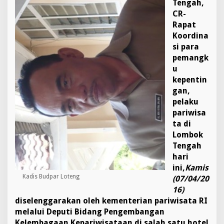
Tengah,
u
CR-
n
Rapat
g
K
Koordina
h
si para
i
pemangk
d
u
m
a
kepentin
t
gan,
pelaku
pariwisa
ta di
Lombok
Tengah
hari
ini,
Kamis
Kadis Budpar Loteng
(07/04/20
16)
diselenggarakan oleh kementerian pariwisata RI
melalui Deputi Bidang Pengembangan
Kelembagaan Kepariwisataan di salah satu hotel