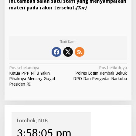
ini,tambah salah satu staff yang menyampaikan
materi pada rakor tersebut.
(Tar)
Ikuti Kami
N
Pos sebelumnya
Pos berikutnya
Ketua PPP NTB Yakin
Polres Lotim Kembali Bekuk
a
Pihaknya Menang Gugat
DPO Dan Pengedar Narkoba
v
Presiden RI
i
g
a
s
i