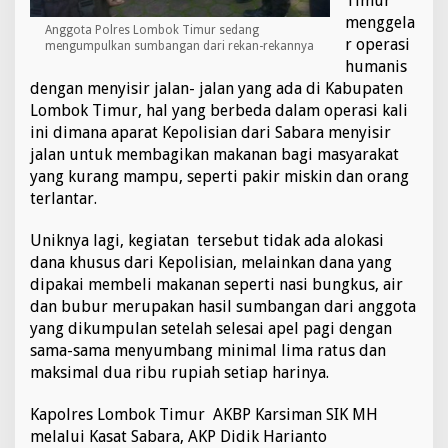
Timur
W
menggela
Anggota Polres Lombok Timur sedang
a
r operasi
mengumpulkan sumbangan dari rekan-rekannya
r
humanis
g
a
dengan menyisir jalan- jalan yang ada di Kabupaten
Lombok Timur, hal yang berbeda dalam operasi kali
ini dimana aparat Kepolisian dari Sabara menyisir
jalan untuk membagikan makanan bagi masyarakat
yang kurang mampu, seperti pakir miskin dan orang
terlantar.
Uniknya lagi, kegiatan tersebut tidak ada alokasi
dana khusus dari Kepolisian, melainkan dana yang
dipakai membeli makanan seperti nasi bungkus, air
dan bubur merupakan hasil sumbangan dari anggota
yang dikumpulan setelah selesai apel pagi dengan
sama-sama menyumbang minimal lima ratus dan
maksimal dua ribu rupiah setiap harinya.
Kapolres Lombok Timur AKBP Karsiman SIK MH
melalui Kasat Sabara, AKP Didik Harianto