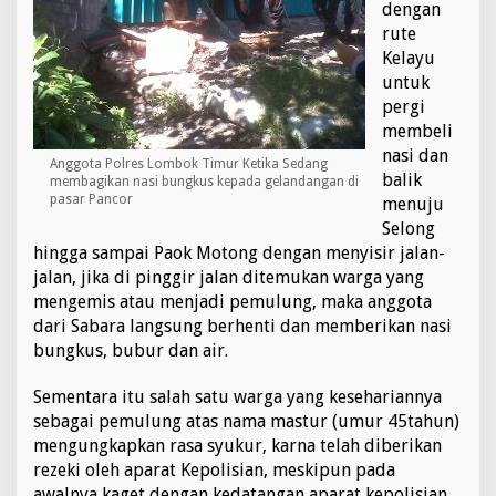
dengan
rute
Kelayu
untuk
pergi
membeli
nasi dan
Anggota Polres Lombok Timur Ketika Sedang
balik
membagikan nasi bungkus kepada gelandangan di
pasar Pancor
menuju
Selong
hingga sampai Paok Motong dengan menyisir jalan-
jalan, jika di pinggir jalan ditemukan warga yang
mengemis atau menjadi pemulung, maka anggota
dari Sabara langsung berhenti dan memberikan nasi
bungkus, bubur dan air.
Sementara itu salah satu warga yang kesehariannya
sebagai pemulung atas nama mastur (umur 45tahun)
mengungkapkan rasa syukur, karna telah diberikan
rezeki oleh aparat Kepolisian, meskipun pada
awalnya kaget dengan kedatangan aparat kepolisian