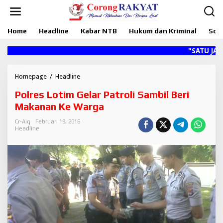
L
e
w
Home
Headline
Kabar NTB
Hukum dan Kriminal
Sosi
a
t
i
"SATU JARI ME
k
e
k
Homepage
/
Headline
P
o
o
Polres Lotim Gelar Patroli Sambil Beri
n
l
t
r
Makanan Ke Warga
e
e
n
s
Cr-Aiq
Februari 19, 2016
Headline
L
o
t
i
m
G
e
l
a
r
P