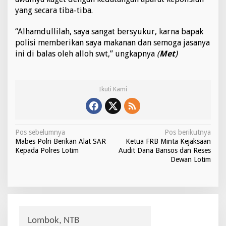
yang secara tiba-tiba.
“Alhamdullilah, saya sangat bersyukur, karna bapak
polisi memberikan saya makanan dan semoga jasanya
ini di balas oleh alloh swt,” ungkapnya
(
Met
)
Ikuti Kami
N
Pos sebelumnya
Pos berikutnya
Mabes Polri Berikan Alat SAR
Ketua FRB Minta Kejaksaan
a
Kepada Polres Lotim
Audit Dana Bansos dan Reses
v
Dewan Lotim
i
g
a
s