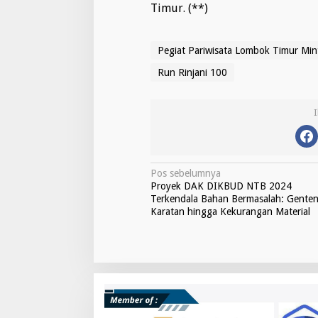
Timur. (**)
Pegiat Pariwisata Lombok Timur Mi
Run Rinjani 100
N
Pos sebelumnya
Proyek DAK DIKBUD NTB 2024
a
Terkendala Bahan Bermasalah: Gente
v
Karatan hingga Kekurangan Material
i
g
a
s
i