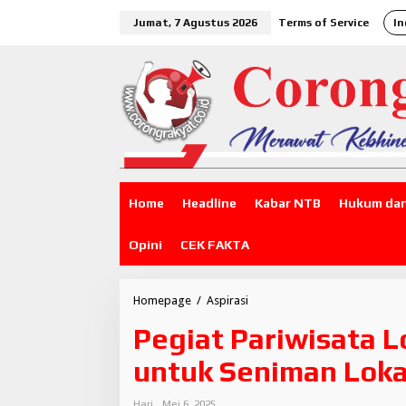
L
Jumat, 7 Agustus 2026
Terms of Service
In
e
w
a
t
i
k
e
k
o
n
t
Home
Headline
Kabar NTB
Hukum dan
e
n
Opini
CEK FAKTA
Homepage
/
Aspirasi
P
e
Pegiat Pariwisata 
g
i
untuk Seniman Lokal
a
t
P
Hari
Mei 6, 2025