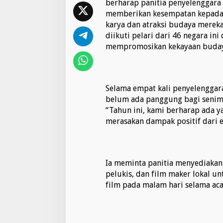
berharap panitia penyelenggara 
u
memberikan kesempatan kepada
n
karya dan atraksi budaya mereka.
R
i
diikuti pelari dari 46 negara in
n
mempromosikan kekayaan buday
j
a
n
i
Selama empat kali penyelenggar
1
0
belum ada panggung bagi senima
0
“Tahun ini, kami berharap ada y
merasakan dampak positif dari ev
Ia meminta panitia menyediakan
pelukis, dan film maker lokal 
film pada malam hari selama aca