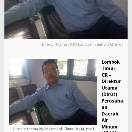
s
i
I
u
r
a
n
K
Direktur Utama PDAM Lombok Timur Drs M, Isro'i
e
b
e
Lombok
r
s
Timur,
i
CR –
h
Direktur
a
Utama
n
(Dirut)
Perusaha
an
Daerah
Air
Minum
Direktur Utama PDAM Lombok Timur Drs M, Isro’i