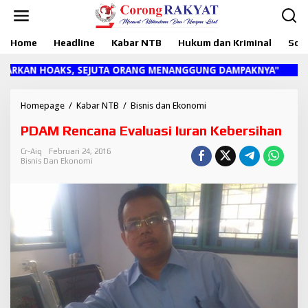
L
e
w
Home
Headline
Kabar NTB
Hukum dan Kriminal
Sosi
a
t
i
AN HOAKS, SEJUTA ORANG MENANGGUNG DAMPAKNYA"
k
e
k
Homepage
/
Kabar NTB
/
Bisnis dan Ekonomi
P
o
D
PDAM Rencana Evaluasi Iuran Kebersihan
n
A
t
M
Cr-Aiq
Februari 24, 2016
e
R
Bisnis Dan Ekonomi
n
e
n
c
a
n
a
E
v
a
l
u
a