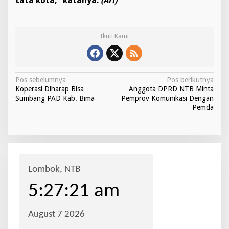
tata kota,” katanya.
(Ari)
Ikuti Kami
N
Pos sebelumnya
Pos berikutnya
Koperasi Diharap Bisa
Anggota DPRD NTB Minta
a
Sumbang PAD Kab. Bima
Pemprov Komunikasi Dengan
v
Pemda
i
g
a
s
i
p
o
s