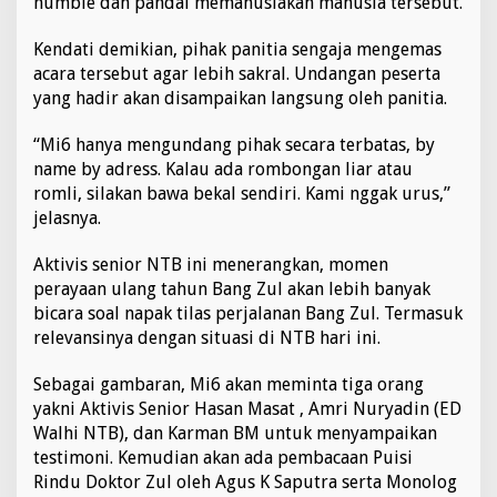
humble dan pandai memanusiakan manusia tersebut.
0
2
Kendati demikian, pihak panitia sengaja mengemas
3
acara tersebut agar lebih sakral. Undangan peserta
D
r
yang hadir akan disampaikan langsung oleh panitia.
Z
u
“Mi6 hanya mengundang pihak secara terbatas, by
l
name by adress. Kalau ada rombongan liar atau
k
romli, silakan bawa bekal sendiri. Kami nggak urus,”
i
e
jelasnya.
f
l
Aktivis senior NTB ini menerangkan, momen
i
perayaan ulang tahun Bang Zul akan lebih banyak
m
bicara soal napak tilas perjalanan Bang Zul. Termasuk
a
n
relevansinya dengan situasi di NTB hari ini.
s
y
Sebagai gambaran, Mi6 akan meminta tiga orang
a
yakni Aktivis Senior Hasan Masat , Amri Nuryadin (ED
h
Walhi NTB), dan Karman BM untuk menyampaikan
testimoni. Kemudian akan ada pembacaan Puisi
Rindu Doktor Zul oleh Agus K Saputra serta Monolog