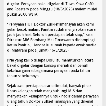
y
digelar. Perayaan bakal digelar di Tuwa Kawa Coffe
a
and Roastery pada Minggu (18/5/2025) malam mulai
k
pukul 20.00 WITA.
a
n
“Perayaan HUT Doktor Zulkieflimansyah akan kami
H
U
gelar besok malam. Panitia sudah menyiapkan acara
T
jauh-jauh hari. Seluruh persiapan telah siap,” kata
G
Direktur Mi6 Bambang Mei Finarwanto didampingi
u
Ketua Panitia , Hendra Kusumah kepada awak media
b
e
di Mataram pada Jumat (16/5/2025).
r
n
Pria yang karib disapa Didu itu menuturkan, acara
u
bakal digelar dengan konsep meriah dan penuh
r
kekeluargaan sebagaimana perayaan pada tahun-
N
T
tahun sebelumnya.
B
2
Sejak awal persiapan acara dimulai, banyak pihak
0
lintas kalangan telah menghubungi Mi6 dan
1
menyatakan kesiapannya untuk hadir dalam perayaan
8
-
ulang tahun Doktor Zulkieflimansyah yang dikenal
2