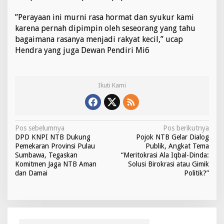
”Perayaan ini murni rasa hormat dan syukur kami
karena pernah dipimpin oleh seseorang yang tahu
bagaimana rasanya menjadi rakyat kecil,” ucap
Hendra yang juga Dewan Pendiri Mi6
Ikuti Kami
N
Pos sebelumnya
Pos berikutnya
DPD KNPI NTB Dukung
Pojok NTB Gelar Dialog
a
Pemekaran Provinsi Pulau
Publik, Angkat Tema
v
Sumbawa, Tegaskan
“Meritokrasi Ala Iqbal-Dinda:
Komitmen Jaga NTB Aman
Solusi Birokrasi atau Gimik
i
dan Damai
Politik?”
g
a
s