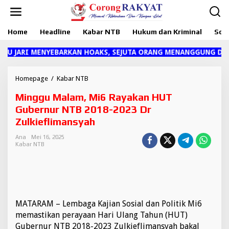
L
e
w
Home
Headline
Kabar NTB
Hukum dan Kriminal
Sosi
a
t
i
TU JARI MENYEBARKAN HOAKS, SEJUTA ORANG MENANGGUNG DAM
k
e
k
Homepage
/
Kabar NTB
M
o
i
Minggu Malam, Mi6 Rayakan HUT
n
n
t
g
Gubernur NTB 2018-2023 Dr
e
g
Zulkieflimansyah
n
u
M
Ana
Mei 16, 2025
a
Kabar NTB
l
a
m
,
M
i
MATARAM – Lembaga Kajian Sosial dan Politik Mi6
6
memastikan perayaan Hari Ulang Tahun (HUT)
R
Gubernur NTB 2018-2023 Zulkieflimansyah bakal
a