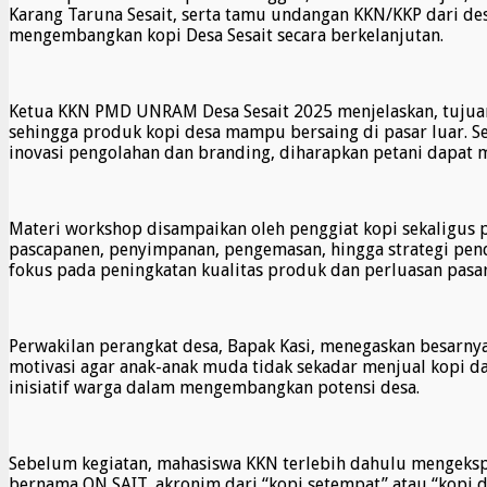
Karang Taruna Sesait, serta tamu undangan KKN/KKP dari d
mengembangkan kopi Desa Sesait secara berkelanjutan.
Ketua KKN PMD UNRAM Desa Sesait 2025 menjelaskan, tujua
sehingga produk kopi desa mampu bersaing di pasar luar. Se
inovasi pengolahan dan branding, diharapkan petani dapat 
Materi workshop disampaikan oleh penggiat kopi sekaligus 
pascapanen, penyimpanan, pengemasan, hingga strategi pendi
fokus pada peningkatan kualitas produk dan perluasan pasar
Perwakilan perangkat desa, Bapak Kasi, menegaskan besarny
motivasi agar anak-anak muda tidak sekadar menjual kopi d
inisiatif warga dalam mengembangkan potensi desa.
Sebelum kegiatan, mahasiswa KKN terlebih dahulu mengekspl
bernama ON SAIT, akronim dari “kopi setempat” atau “kopi d