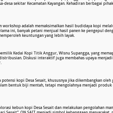
esa-desa sekitar Kecamatan Kayangan. Kehadiran berbagai pih
n workshop adalah memaksimalkan hasil budidaya kopi melal
lama ini, banyak petani menjual hasil panen ke pengepul den
memperoleh keuntungan yang lebih layak.
pemilik Kedai Kopi Titik Anggur, Wisnu Supangga, yang memap
stribusian. Diskusi interaktif juga membahas upaya menjadik
.
a potensi kopi Desa Sesait, khususnya jika dikembangkan ol
alam bentuk biji mentah, tetapi mengolahnya menjadi produk
orasi kebun kopi Desa Sesait dan melakukan pengolahan mandi
ari Sesait”. ON SAIT menjadi simbol kebanggaan masyarakat, 