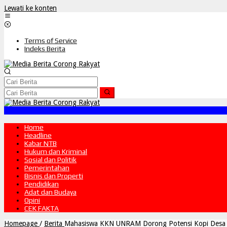
Lewati ke konten
Terms of Service
Indeks Berita
Home
Headline
Kabar NTB
Hukum dan Kriminal
Sosial dan Politik
Pemerintahan
Bisnis dan Properti
Pendidikan
Adat dan Budaya
Opini
CEK FAKTA
Homepage
/
Berita
Mahasiswa KKN UNRAM Dorong Potensi Kopi Desa 