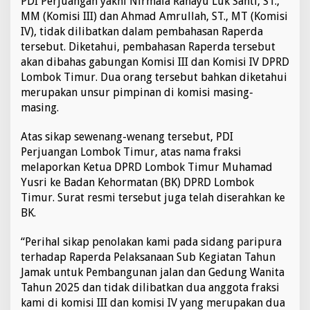
PDI Perjuangan yakni Nirmala Rahayu Luk Santi, ST.,
u
MM (Komisi III) dan Ahmad Amrullah, ST., MT (Komisi
a
IV), tidak dilibatkan dalam pembahasan Raperda
n
tersebut. Diketahui, pembahasan Raperda tersebut
g
a
akan dibahas gabungan Komisi III dan Komisi IV DPRD
n
Lombok Timur. Dua orang tersebut bahkan diketahui
L
merupakan unsur pimpinan di komisi masing-
a
masing.
p
o
r
Atas sikap sewenang-wenang tersebut, PDI
k
Perjuangan Lombok Timur, atas nama fraksi
a
melaporkan Ketua DPRD Lombok Timur Muhamad
n
Yusri ke Badan Kehormatan (BK) DPRD Lombok
K
Timur. Surat resmi tersebut juga telah diserahkan ke
e
t
BK.
u
a
“Perihal sikap penolakan kami pada sidang paripura
D
terhadap Raperda Pelaksanaan Sub Kegiatan Tahun
P
Jamak untuk Pembangunan jalan dan Gedung Wanita
R
D
Tahun 2025 dan tidak dilibatkan dua anggota fraksi
L
kami di komisi III dan komisi IV yang merupakan dua
o