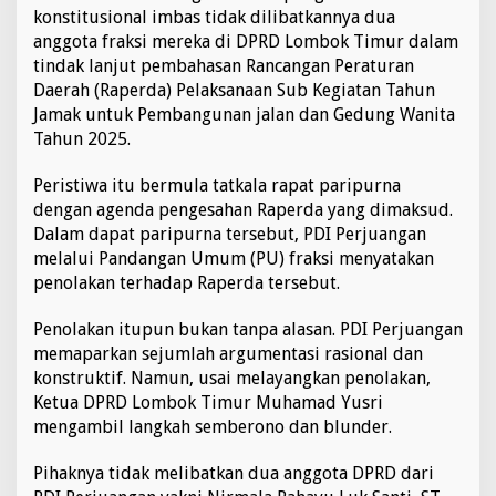
d
konstitusional imbas tidak dilibatkannya dua
a
anggota fraksi mereka di DPRD Lombok Timur dalam
n
tindak lanjut pembahasan Rancangan Peraturan
K
Daerah (Raperda) Pelaksanaan Sub Kegiatan Tahun
o
Jamak untuk Pembangunan jalan dan Gedung Wanita
d
e
Tahun 2025.
E
t
Peristiwa itu bermula tatkala rapat paripurna
i
dengan agenda pengesahan Raperda yang dimaksud.
k
Dalam dapat paripurna tersebut, PDI Perjuangan
,
F
melalui Pandangan Umum (PU) fraksi menyatakan
r
penolakan terhadap Raperda tersebut.
a
k
Penolakan itupun bukan tanpa alasan. PDI Perjuangan
s
memaparkan sejumlah argumentasi rasional dan
i
P
konstruktif. Namun, usai melayangkan penolakan,
D
Ketua DPRD Lombok Timur Muhamad Yusri
I
mengambil langkah semberono dan blunder.
P
e
Pihaknya tidak melibatkan dua anggota DPRD dari
r
j