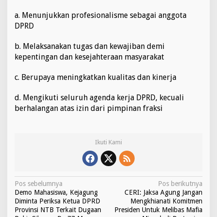
a. Menunjukkan profesionalisme sebagai anggota
DPRD
b. Melaksanakan tugas dan kewajiban demi
kepentingan dan kesejahteraan masyarakat
c. Berupaya meningkatkan kualitas dan kinerja
d. Mengikuti seluruh agenda kerja DPRD, kecuali
berhalangan atas izin dari pimpinan fraksi
Ikuti Kami
N
Pos sebelumnya
Pos berikutnya
Demo Mahasiswa, Kejagung
CERI: Jaksa Agung Jangan
a
Diminta Periksa Ketua DPRD
Mengkhianati Komitmen
v
Provinsi NTB Terkait Dugaan
Presiden Untuk Melibas Mafia