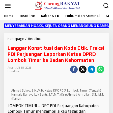
L
e
w
Home
Headline
Kabar NTB
Hukum dan Kriminal
Sosi
a
t
i
ENYEBARKAN HOAKS, SEJUTA ORANG MENANGGUNG DAMPAKNYA"
k
e
k
Homepage
/
Headline
L
o
a
Langgar Konstitusi dan Kode Etik, Fraksi
n
n
t
g
PDI Perjuangan Laporkan Ketua DPRD
e
g
Lombok Timur ke Badan Kehormatan
n
a
r
Ana
Juli 18, 2025
K
Headline
o
n
s
t
Ahmad Sukro, S.H.,M.H. Ketua DPC PDIP Lombok Timur (Tengah)
i
Nirmala Rahayu Luk Santi, S.T.,M.T. (Kiri) Ahmad Amrullah, S.T., M.T.
t
(Kanan
u
LOMBOK TIMUR – DPC PDI Perjuangan Kabupaten
s
Lombok Timur mengambil sikap tegas dan
i