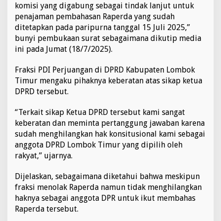
komisi yang digabung sebagai tindak lanjut untuk
m
penajaman pembahasan Raperda yang sudah
b
o
ditetapkan pada paripurna tanggal 15 Juli 2025,”
k
bunyi pembukaan surat sebagaimana dikutip media
T
ini pada Jumat (18/7/2025).
i
m
Fraksi PDI Perjuangan di DPRD Kabupaten Lombok
u
r
Timur mengaku pihaknya keberatan atas sikap ketua
k
DPRD tersebut.
e
B
“Terkait sikap Ketua DPRD tersebut kami sangat
a
keberatan dan meminta pertanggung jawaban karena
d
a
sudah menghilangkan hak konsitusional kami sebagai
n
anggota DPRD Lombok Timur yang dipilih oleh
K
rakyat,” ujarnya.
e
h
Dijelaskan, sebagaimana diketahui bahwa meskipun
o
r
fraksi menolak Raperda namun tidak menghilangkan
m
haknya sebagai anggota DPR untuk ikut membahas
a
Raperda tersebut.
t
a