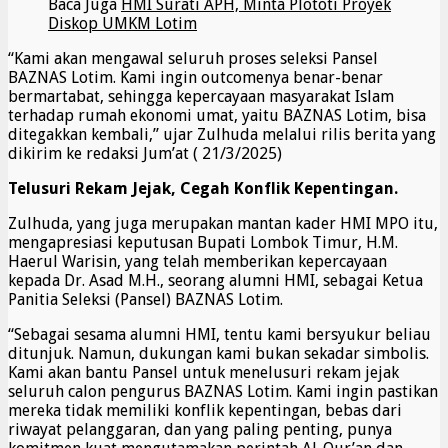
Baca Juga
HMI Surati APH, Minta Plototi Proyek
Diskop UMKM Lotim
“Kami akan mengawal seluruh proses seleksi Pansel
BAZNAS Lotim. Kami ingin outcomenya benar-benar
bermartabat, sehingga kepercayaan masyarakat Islam
terhadap rumah ekonomi umat, yaitu BAZNAS Lotim, bisa
ditegakkan kembali,” ujar Zulhuda melalui rilis berita yang
dikirim ke redaksi Jum’at ( 21/3/2025)
Telusuri Rekam Jejak, Cegah Konflik Kepentingan.
Zulhuda, yang juga merupakan mantan kader HMI MPO itu,
mengapresiasi keputusan Bupati Lombok Timur, H.M.
Haerul Warisin, yang telah memberikan kepercayaan
kepada Dr. Asad M.H., seorang alumni HMI, sebagai Ketua
Panitia Seleksi (Pansel) BAZNAS Lotim.
“Sebagai sesama alumni HMI, tentu kami bersyukur beliau
ditunjuk. Namun, dukungan kami bukan sekadar simbolis.
Kami akan bantu Pansel untuk menelusuri rekam jejak
seluruh calon pengurus BAZNAS Lotim. Kami ingin pastikan
mereka tidak memiliki konflik kepentingan, bebas dari
riwayat pelanggaran, dan yang paling penting, punya