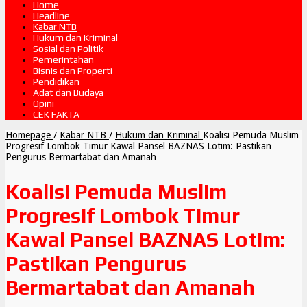
Home
Headline
Kabar NTB
Hukum dan Kriminal
Sosial dan Politik
Pemerintahan
Bisnis dan Properti
Pendidikan
Adat dan Budaya
Opini
CEK FAKTA
Homepage
/
Kabar NTB
/
Hukum dan Kriminal
Koalisi Pemuda Muslim
Progresif Lombok Timur Kawal Pansel BAZNAS Lotim: Pastikan
Pengurus Bermartabat dan Amanah
Koalisi Pemuda Muslim
Progresif Lombok Timur
Kawal Pansel BAZNAS Lotim:
Pastikan Pengurus
Bermartabat dan Amanah