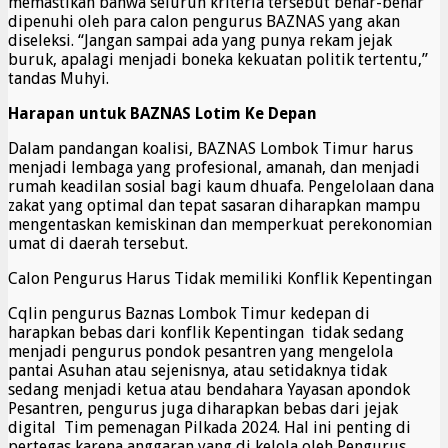
memastikan bahwa seluruh kriteria tersebut benar-benar
dipenuhi oleh para calon pengurus BAZNAS yang akan
diseleksi. “Jangan sampai ada yang punya rekam jejak
buruk, apalagi menjadi boneka kekuatan politik tertentu,”
tandas Muhyi.
Harapan untuk BAZNAS Lotim Ke Depan
Dalam pandangan koalisi, BAZNAS Lombok Timur harus
menjadi lembaga yang profesional, amanah, dan menjadi
rumah keadilan sosial bagi kaum dhuafa. Pengelolaan dana
zakat yang optimal dan tepat sasaran diharapkan mampu
mengentaskan kemiskinan dan memperkuat perekonomian
umat di daerah tersebut.
Calon Pengurus Harus Tidak memiliki Konflik Kepentingan
Cqlin pengurus Baznas Lombok Timur kedepan di
harapkan bebas dari konflik Kepentingan tidak sedang
menjadi pengurus pondok pesantren yang mengelola
pantai Asuhan atau sejenisnya, atau setidaknya tidak
sedang menjadi ketua atau bendahara Yayasan apondok
Pesantren, pengurus juga diharapkan bebas dari jejak
digital Tim pemenagan Pilkada 2024. Hal ini penting di
pertegas karena anggaran yang di kelola oleh Pengurus