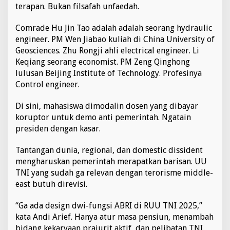
terapan. Bukan filsafah unfaedah.
Comrade Hu Jin Tao adalah adalah seorang hydraulic
engineer. PM Wen Jiabao kuliah di China University of
Geosciences. Zhu Rongji ahli electrical engineer. Li
Keqiang seorang economist. PM Zeng Qinghong
lulusan Beijing Institute of Technology. Profesinya
Control engineer.
Di sini, mahasiswa dimodalin dosen yang dibayar
koruptor untuk demo anti pemerintah. Ngatain
presiden dengan kasar.
Tantangan dunia, regional, dan domestic dissident
mengharuskan pemerintah merapatkan barisan. UU
TNI yang sudah ga relevan dengan terorisme middle-
east butuh direvisi.
“Ga ada design dwi-fungsi ABRI di RUU TNI 2025,”
kata Andi Arief. Hanya atur masa pensiun, menambah
bidang kekaryaan prajurit aktif, dan pelibatan TNI