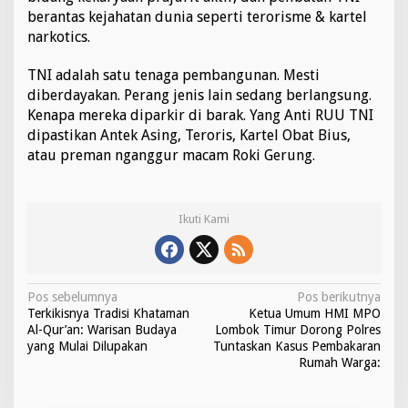
berantas kejahatan dunia seperti terorisme & kartel
narkotics.
TNI adalah satu tenaga pembangunan. Mesti
diberdayakan. Perang jenis lain sedang berlangsung.
Kenapa mereka diparkir di barak. Yang Anti RUU TNI
dipastikan Antek Asing, Teroris, Kartel Obat Bius,
atau preman nganggur macam Roki Gerung.
Ikuti Kami
N
Pos sebelumnya
Pos berikutnya
Terkikisnya Tradisi Khataman
Ketua Umum HMI MPO
a
Al-Qur’an: Warisan Budaya
Lombok Timur Dorong Polres
v
yang Mulai Dilupakan
Tuntaskan Kasus Pembakaran
Rumah Warga:
i
g