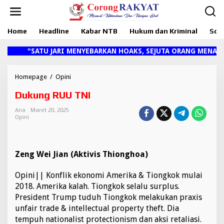
L
e
w
Home
Headline
Kabar NTB
Hukum dan Kriminal
Sosi
a
t
i
"SATU JARI MENYEBARKAN HOAKS, SEJUTA ORANG MENANG
k
e
k
Homepage
/
Opini
D
o
u
Dukung RUU TNI
n
k
t
u
Ana
Maret 20, 2025
e
n
Opini
n
g
R
U
U
Zeng Wei Jian (Aktivis Thionghoa)
T
N
Opini|| Konflik ekonomi Amerika & Tiongkok mulai
I
2018. Amerika kalah. Tiongkok selalu surplus.
President Trump tuduh Tiongkok melakukan praxis
unfair trade & intellectual property theft. Dia
tempuh nationalist protectionism dan aksi retaliasi.