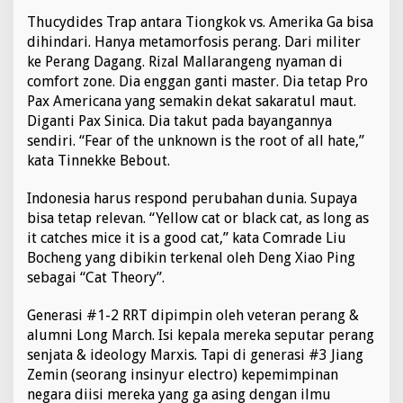
Thucydides Trap antara Tiongkok vs. Amerika Ga bisa
dihindari. Hanya metamorfosis perang. Dari militer
ke Perang Dagang. Rizal Mallarangeng nyaman di
comfort zone. Dia enggan ganti master. Dia tetap Pro
Pax Americana yang semakin dekat sakaratul maut.
Diganti Pax Sinica. Dia takut pada bayangannya
sendiri. “Fear of the unknown is the root of all hate,”
kata Tinnekke Bebout.
Indonesia harus respond perubahan dunia. Supaya
bisa tetap relevan. “Yellow cat or black cat, as long as
it catches mice it is a good cat,” kata Comrade Liu
Bocheng yang dibikin terkenal oleh Deng Xiao Ping
sebagai “Cat Theory”.
Generasi #1-2 RRT dipimpin oleh veteran perang &
alumni Long March. Isi kepala mereka seputar perang
senjata & ideology Marxis. Tapi di generasi #3 Jiang
Zemin (seorang insinyur electro) kepemimpinan
negara diisi mereka yang ga asing dengan ilmu