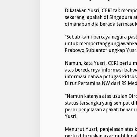
Dikatakan Yusri, CERI tak mem
sekarang, apakah di Singapura 
dimanapun dia berada termasuk 
“Sebab kami percaya negara pas
untuk mempertanggungjawabkan 
Prabowo Subianto” ungkap Yusri
Namun, kata Yusri, CERI perlu 
atas beredarnya informasi bahwa
informasi bahwa petugas Pidsu
Dirut Pertamina NW dari RS Med
“Namun katanya atas usulan Dir
status tersangka yang sempat di
perlu penjelasan apakah benar in
Yusri.
Menurut Yusri, penjelasan atas 
perlu diluruskan agar publik pa