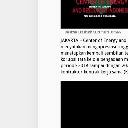
G
a
s
o
l
i
Direktur Eksekutif CERI Yusri Usman
n
e
JAKARTA – Center of Energy and 
G
menyatakan mengapresiasi tinggi
o
menetapkan kembali sembilan ter
d
korupsi tata kelola pengadaan
f
periode 2018 sampai dengan 20
t
h
kontraktor kontrak kerja sama (K
e
r
S
e
b
a
g
a
i
T
e