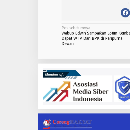
N
Pos sebelumnya
Wabup Edwin Sampaikan Lotim Kemba
a
Dapat WTP Dari BPK di Paripurna
v
Dewan
i
g
a
s
i
p
o
s