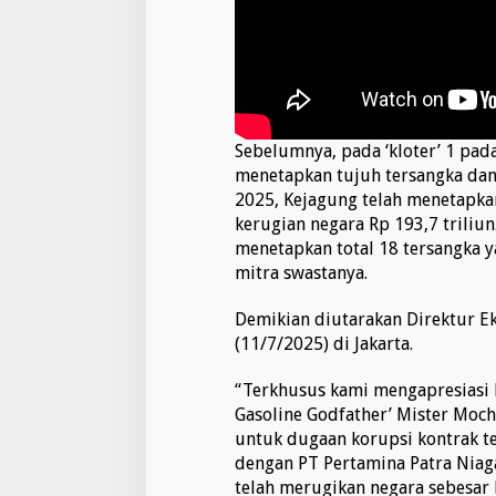
r
s
a
n
g
k
a
Sebelumnya, pada ‘kloter’ 1 pad
K
menetapkan tujuh tersangka dan 
o
r
2025, Kejagung telah menetapka
u
kerugian negara Rp 193,7 triliun.
p
menetapkan total 18 tersangka y
s
mitra swastanya.
i
P
e
Demikian diutarakan Direktur Ek
r
(11/7/2025) di Jakarta.
t
a
“Terkhusus kami mengapresiasi 
m
Gasoline Godfather’ Mister Moch
i
n
untuk dugaan korupsi kontrak t
a
dengan PT Pertamina Patra Niag
telah merugikan negara sebesar R