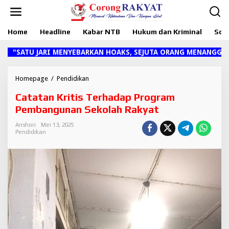
L
e
w
Home
Headline
Kabar NTB
Hukum dan Kriminal
Sosi
a
t
i
ATU JARI MENYEBARKAN HOAKS, SEJUTA ORANG MENANGGUNG DA
k
e
k
Homepage
/
Pendidikan
C
o
a
Catatan Kritis Terhadap Program
n
t
t
a
Pembangunan Sekolah Rakyat
e
t
n
a
Anshori
Mei 13, 2025
Pendidikan
n
K
r
i
t
i
s
T
e
r
h