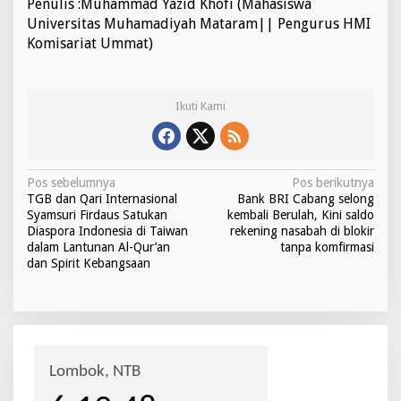
Penulis :Muhammad Yazid Khofi (Mahasiswa
Universitas Muhamadiyah Mataram|| Pengurus HMI
Komisariat Ummat)
Ikuti Kami
N
Pos sebelumnya
Pos berikutnya
TGB dan Qari Internasional
Bank BRI Cabang selong
a
Syamsuri Firdaus Satukan
kembali Berulah, Kini saldo
v
Diaspora Indonesia di Taiwan
rekening nasabah di blokir
dalam Lantunan Al-Qur’an
tanpa komfirmasi
i
dan Spirit Kebangsaan
g
a
s
i
p