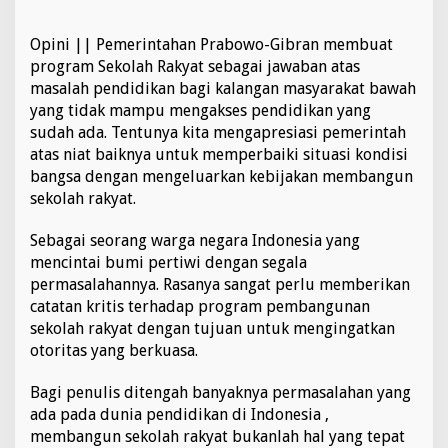
o
l
Opini || Pemerintahan Prabowo-Gibran membuat
a
program Sekolah Rakyat sebagai jawaban atas
h
R
masalah pendidikan bagi kalangan masyarakat bawah
a
yang tidak mampu mengakses pendidikan yang
k
sudah ada. Tentunya kita mengapresiasi pemerintah
y
atas niat baiknya untuk memperbaiki situasi kondisi
a
bangsa dengan mengeluarkan kebijakan membangun
t
sekolah rakyat.
Sebagai seorang warga negara Indonesia yang
mencintai bumi pertiwi dengan segala
permasalahannya. Rasanya sangat perlu memberikan
catatan kritis terhadap program pembangunan
sekolah rakyat dengan tujuan untuk mengingatkan
otoritas yang berkuasa.
Bagi penulis ditengah banyaknya permasalahan yang
ada pada dunia pendidikan di Indonesia ,
membangun sekolah rakyat bukanlah hal yang tepat