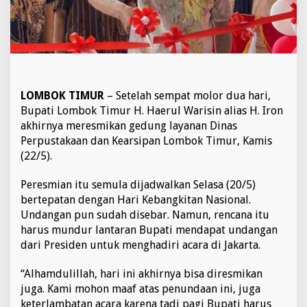
u
n
g
L
a
y
a
n
LOMBOK TIMUR
– Setelah sempat molor dua hari,
a
Bupati Lombok Timur H. Haerul Warisin alias H. Iron
n
akhirnya meresmikan gedung layanan Dinas
D
Perpustakaan dan Kearsipan Lombok Timur, Kamis
i
(22/5).
n
a
s
Peresmian itu semula dijadwalkan Selasa (20/5)
P
bertepatan dengan Hari Kebangkitan Nasional.
e
Undangan pun sudah disebar. Namun, rencana itu
r
harus mundur lantaran Bupati mendapat undangan
p
u
dari Presiden untuk menghadiri acara di Jakarta.
s
t
“Alhamdulillah, hari ini akhirnya bisa diresmikan
a
juga. Kami mohon maaf atas penundaan ini, juga
k
keterlambatan acara karena tadi pagi Bupati harus
a