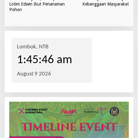
v
Lotim Edwin Ikut Penanaman
Kebanggaan Masyarakat
Pohon
i
g
a
s
i
p
o
s