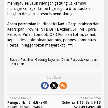
meninjau seluruh ruangan gedung. Ia kembali
menegaskan agar lantai tiga segera dituntaskan,
lengkap dengan aksesoris pendukung.
Acara peresmian ini dihadiri Kadis Perpustakaan dan
Kearsipan Provinsi NTB Dr. H. Azhari, SH, MH, para
Kadis se-Pulau Lombok, OPD Pemkab Lotim, camat,
kepala desa, pimpinan kampus, ponpes, komunitas
literasi, hingga tokoh masyarakat. (**)
Bupati Resmikan Gedung Layanan Dinas Perpustakaan dan
Kearsipan
Ikuti Kami
N
Pos sebelumnya
Pos berikutnya
Peringati Hari Bhakti ke 68
Gubernur NTB: Bank NTB
a
Kodam Udayana, Wabup
Syariah Harus Jadi