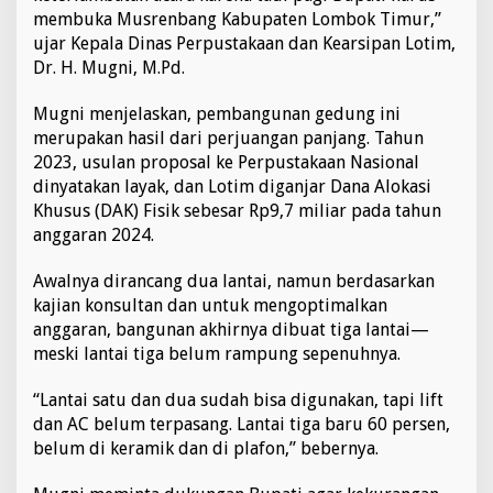
a
membuka Musrenbang Kabupaten Lombok Timur,”
n
ujar Kepala Dinas Perpustakaan dan Kearsipan Lotim,
d
Dr. H. Mugni, M.Pd.
a
n
Mugni menjelaskan, pembangunan gedung ini
K
e
merupakan hasil dari perjuangan panjang. Tahun
a
2023, usulan proposal ke Perpustakaan Nasional
r
dinyatakan layak, dan Lotim diganjar Dana Alokasi
s
Khusus (DAK) Fisik sebesar Rp9,7 miliar pada tahun
i
p
anggaran 2024.
a
n
Awalnya dirancang dua lantai, namun berdasarkan
kajian konsultan dan untuk mengoptimalkan
anggaran, bangunan akhirnya dibuat tiga lantai—
meski lantai tiga belum rampung sepenuhnya.
“Lantai satu dan dua sudah bisa digunakan, tapi lift
dan AC belum terpasang. Lantai tiga baru 60 persen,
belum di keramik dan di plafon,” bebernya.