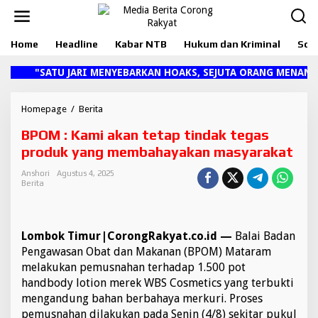
L
e
w
Home
Headline
Kabar NTB
Hukum dan Kriminal
Sosi
a
t
i
"SATU JARI MENYEBARKAN HOAKS, SEJUTA ORANG MENANG
k
e
k
Homepage
/
Berita
B
o
P
BPOM : Kami akan tetap tindak tegas
n
O
t
M
produk yang membahayakan masyarakat
e
:
n
K
Anshori
Agustus 4, 2025
Berita
a
m
i
a
Lombok Timur|CorongRakyat.co.id —
Balai Badan
k
a
Pengawasan Obat dan Makanan (BPOM) Mataram
n
melakukan pemusnahan terhadap 1.500 pot
t
handbody lotion merek WBS Cosmetics yang terbukti
e
mengandung bahan berbahaya merkuri. Proses
t
pemusnahan dilakukan pada Senin (4/8) sekitar pukul
a