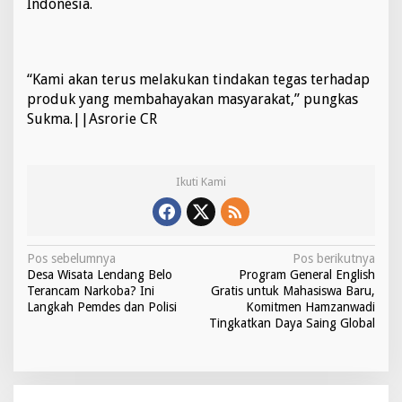
Indonesia.
“Kami akan terus melakukan tindakan tegas terhadap
produk yang membahayakan masyarakat,” pungkas
Sukma.||Asrorie CR
Ikuti Kami
N
Pos sebelumnya
Pos berikutnya
Desa Wisata Lendang Belo
Program General English
a
Terancam Narkoba? Ini
Gratis untuk Mahasiswa Baru,
v
Langkah Pemdes dan Polisi
Komitmen Hamzanwadi
Tingkatkan Daya Saing Global
i
g
a