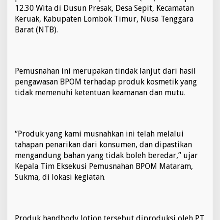
p
12.30 Wita di Dusun Presak, Desa Sepit, Kecamatan
t
Keruak, Kabupaten Lombok Timur, Nusa Tenggara
i
Barat (NTB).
n
d
a
k
t
Pemusnahan ini merupakan tindak lanjut dari hasil
e
pengawasan BPOM terhadap produk kosmetik yang
g
tidak memenuhi ketentuan keamanan dan mutu.
a
s
p
r
o
“Produk yang kami musnahkan ini telah melalui
d
tahapan penarikan dari konsumen, dan dipastikan
u
mengandung bahan yang tidak boleh beredar,” ujar
k
y
Kepala Tim Eksekusi Pemusnahan BPOM Mataram,
a
Sukma, di lokasi kegiatan.
n
g
m
e
Produk handbody lotion tersebut diproduksi oleh PT
m