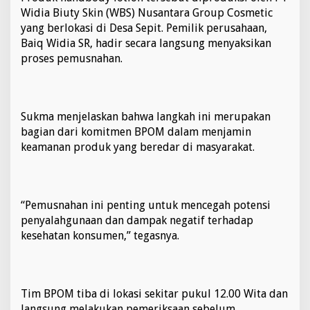
b
Widia Biuty Skin (WBS) Nusantara Group Cosmetic
a
yang berlokasi di Desa Sepit. Pemilik perusahaan,
h
Baiq Widia SR, hadir secara langsung menyaksikan
a
proses pemusnahan.
y
a
k
a
n
Sukma menjelaskan bahwa langkah ini merupakan
m
bagian dari komitmen BPOM dalam menjamin
a
keamanan produk yang beredar di masyarakat.
s
y
a
r
a
“Pemusnahan ini penting untuk mencegah potensi
k
penyalahgunaan dan dampak negatif terhadap
a
t
kesehatan konsumen,” tegasnya.
Tim BPOM tiba di lokasi sekitar pukul 12.00 Wita dan
langsung melakukan pemeriksaan sebelum