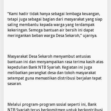
k
i
A
“Kami hadir tidak hanya sebagai lembaga keuangan,
i
tetapi juga sebagai bagian dari masyarakat yang siap
r
saling membantu kepada warga yang terdampak
,
kekeringan. Semoga bantuan air bersih ini dapat
W
u
meringankan beban warga Desa Sekaroh,” ujarnya.
j
u
d
K
Masyarakat Desa Sekaroh menyambut antusias
e
bantuan ini dan menyampaikan rasa terima kasih atas
p
e
kepedulian Bank NTB Syariah. Kegiatan ini juga
d
melibatkan perangkat desa dan tokoh masyarakat
u
setempat guna memastikan distribusi berjalan tepat
l
sasaran.
i
a
n
t
e
Melalui program-program sosial seperti ini, Bank
r
NTB Syariah terus berkomitmen untuk berkontribusi
h