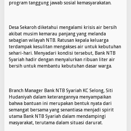
program tanggung jawab sosial kemasyarakatan.
s
a
S
e
k
Desa Sekaroh diketahui mengalami krisis air bersih
a
akibat musim kemarau panjang yang melanda
r
sebagian wilayah NTB. Ratusan kepala keluarga
o
h
terdampak kesulitan mengakses air untuk kebutuhan
M
sehari-hari. Menyadari kondisi tersebut, Bank NTB
e
Syariah hadir dengan menyalurkan ribuan liter air
l
bersih untuk membantu kebutuhan dasar warga.
a
l
u
i
M
Branch Manager Bank NTB Syariah KC Selong, Siti
o
Hudaniyah dalam keterangannya menyampaikan
b
bahwa bantuan ini merupakan bentuk nyata dari
i
l
semangat bersama yang senantiasa menjadi spirit
T
utama Bank NTB Syariah dalam mendampingi
a
masyarakat, terutama dalam situasi darurat.
n
g