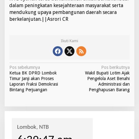
dalam peningkatan kesejahteraan masyarakat serta
a
d
mendukung upaya pembangunan daerah secara
a
berkelanjutan.||Asrori CR
p
K
r
i
Ikuti Kami
s
i
s
A
N
i
Pos sebelumnya
Pos berikutnya
r
Ketua BK DPRD Lombok
Wakil Bupati Lotim Ajak
a
B
Timur Janji akan Proses
Pengelola Aset Benahi
e
v
Laporan Fraksi Demokrasi
Administrasi dan
r
Bintang Perjuangan
Penghapusan Barang
i
s
i
g
h
a
s
i
p