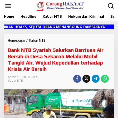
L
e
w
Home
Headline
Kabar NTB
Hukum dan Kriminal
Sosi
a
t
i
AN HOAKS, SEJUTA ORANG MENANGGUNG DAMPAKNYA"
k
e
k
Homepage
/
Kabar NTB
B
o
a
Bank NTB Syariah Salurkan Bantuan Air
n
n
t
k
Bersih di Desa Sekaroh Melalui Mobil
e
N
Tangki Air, Wujud Kepedulian terhadap
n
T
Krisis Air Bersih
B
S
Anshori
Juli 22, 2025
y
Kabar NTB
a
r
i
a
h
S
a
l