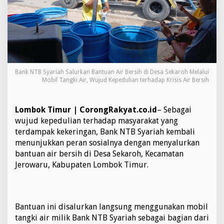
u
r
k
a
n
B
a
n
Bank NTB Syariah Salurkan Bantuan Air Bersih di Desa Sekaroh Melalui
t
Mobil Tangki Air, Wujud Kepedulian terhadap Krisis Air Bersih
u
a
n
Lombok Timur | CorongRakyat.co.id
– Sebagai
A
wujud kepedulian terhadap masyarakat yang
i
terdampak kekeringan, Bank NTB Syariah kembali
r
B
menunjukkan peran sosialnya dengan menyalurkan
e
bantuan air bersih di Desa Sekaroh, Kecamatan
r
Jerowaru, Kabupaten Lombok Timur.
s
i
h
d
i
Bantuan ini disalurkan langsung menggunakan mobil
D
tangki air milik Bank NTB Syariah sebagai bagian dari
e