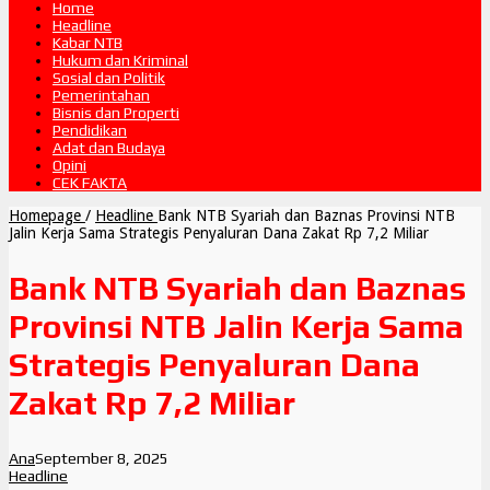
Home
Headline
Kabar NTB
Hukum dan Kriminal
Sosial dan Politik
Pemerintahan
Bisnis dan Properti
Pendidikan
Adat dan Budaya
Opini
CEK FAKTA
Homepage
/
Headline
Bank NTB Syariah dan Baznas Provinsi NTB
Jalin Kerja Sama Strategis Penyaluran Dana Zakat Rp 7,2 Miliar
Bank NTB Syariah dan Baznas
Provinsi NTB Jalin Kerja Sama
Strategis Penyaluran Dana
Zakat Rp 7,2 Miliar
Ana
September 8, 2025
Headline