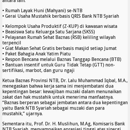
antara lain:
• Rumah Layak Huni (Mahyani) se-NTB
• Gerai Usaha Mustahik berbasis QRIS Bank NTB Syariah
• Kelompok Usaha Produktif (Z-KUP) di kawasan wisata
• Beasiswa Satu Keluarga Satu Sarjana (SKSS)
• Pelayanan Rumah Sehat Baznas (RSB) keliling wilayah
terpencil
• Giat Makan Sehat Gratis berbasis masjid setiap Jumat
• Paket Bahagia Anak Yatim Piatu
• Respon Bencana melalui Baznas Tanggap Bencana (BTB)
• Bantuan insentif untuk Guru Tidak Tetap (GTT) non-
sertifikasi, marbot, dan guru ngaji
Ketua Baznas Provinsi NTB, Dr. Lalu Muhammad Iqbal, M.A.,
menegaskan bahwa kerja sama ini menjembatani dua
kepentingan besar: kewajiban muzaki dalam menunaikan
zakat dan hak mustahik untuk menerima manfaatnya.
“Baznas berperan sebagai jembatan antara dua kepentingan
yaitu Bank NTB Syariah sebagai muzaki dan para
mustahik,” ujarnya.
Sementara itu, Prof. Dr. H. Muslihun, M.Ag, Komisaris Bank
NTB Syariah, menyampaikan apresiasi tinggi atas sinergi