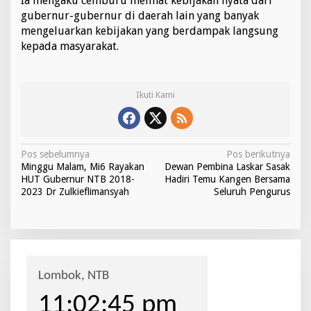
Ia mengaku cemburu melihat kebijakan nyata dari
gubernur-gubernur di daerah lain yang banyak
mengeluarkan kebijakan yang berdampak langsung
kepada masyarakat.
Ikuti Kami
N
Pos sebelumnya
Pos berikutnya
Minggu Malam, Mi6 Rayakan
Dewan Pembina Laskar Sasak
a
HUT Gubernur NTB 2018-
Hadiri Temu Kangen Bersama
v
2023 Dr Zulkieflimansyah
Seluruh Pengurus
i
g
a
s
i