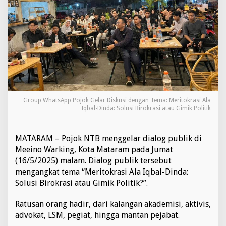
o
g
P
u
b
l
i
k
,
A
n
Group WhatsApp Pojok Gelar Diskusi dengan Tema: Meritokrasi Ala
g
Iqbal-Dinda: Solusi Birokrasi atau Gimik Politik
k
a
t
MATARAM – Pojok NTB menggelar dialog publik di
T
Meeino Warking, Kota Mataram pada Jumat
e
(16/5/2025) malam. Dialog publik tersebut
m
a
mengangkat tema “Meritokrasi Ala Iqbal-Dinda:
"
Solusi Birokrasi atau Gimik Politik?”.
M
e
Ratusan orang hadir, dari kalangan akademisi, aktivis,
r
advokat, LSM, pegiat, hingga mantan pejabat.
i
t