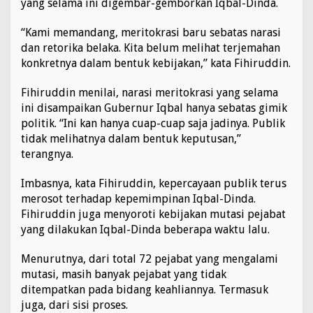
yang selama ini digembar-gemborkan Iqbal-Dinda.
s
i
“Kami memandang, meritokrasi baru sebatas narasi
B
dan retorika belaka. Kita belum melihat terjemahan
i
r
konkretnya dalam bentuk kebijakan,” kata Fihiruddin.
o
k
Fihiruddin menilai, narasi meritokrasi yang selama
r
ini disampaikan Gubernur Iqbal hanya sebatas gimik
a
politik. “Ini kan hanya cuap-cuap saja jadinya. Publik
s
i
tidak melihatnya dalam bentuk keputusan,”
a
terangnya.
t
a
Imbasnya, kata Fihiruddin, kepercayaan publik terus
u
merosot terhadap kepemimpinan Iqbal-Dinda.
G
i
Fihiruddin juga menyoroti kebijakan mutasi pejabat
m
yang dilakukan Iqbal-Dinda beberapa waktu lalu.
i
k
Menurutnya, dari total 72 pejabat yang mengalami
P
mutasi, masih banyak pejabat yang tidak
o
l
ditempatkan pada bidang keahliannya. Termasuk
i
juga, dari sisi proses.
t