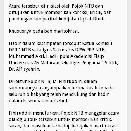
o
Acara tersebut diinisiasi oleh Pojok NTB dan
k
ditujukan untuk memberikan koreksi, kritik, dan
r
pandangan lain perihal kebijakan Iqbal-Dinda.
a
s
i
Khususnya pada bab meritokrasi.
A
l
Hadir dalam kesempatan tersebut Ketua Komisi I
a
DPRD NTB sekaligus Sekretaris DPW PPP NTB,
I
Muhammad Akri. Hadir pula Akademisi Fisip
q
b
Universitas 45 Mataram sekaligus Pengamat Politik,
a
Dr. Alfisyahrin.
l
-
Direktur Pojok NTB, M. Fihiruddin, dalam
D
sambutannya menyampaikan terima kasih kepada
i
n
seluruh pihak yang telah mendukung dan hadir
d
dalam kesempatan tersebut.
a
:
Fihiruddin menuturkan, Pojok NTB menggelar acara
S
dialog publik tersebut untuk memberikan kritik,
o
l
saran, dan masukan terhadap kebijakan meritokrasi
u